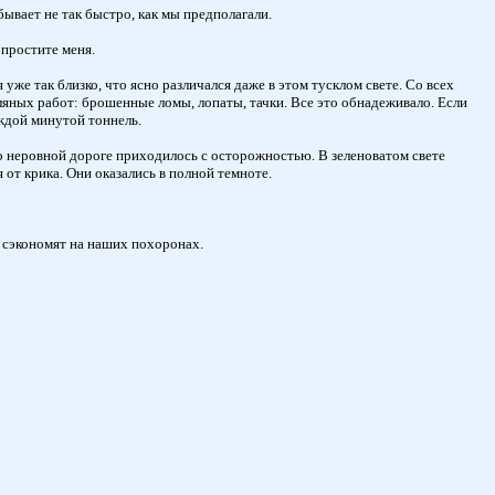
бывает не так быстро, как мы предполагали.
 простите меня.
же так близко, что ясно различался даже в этом тусклом свете. Со всех
ляных работ: брошенные ломы, лопаты, тачки. Все это обнадеживало. Если
аждой минутой тоннель.
о неровной дороге приходилось с осторожностью. В зеленоватом свете
 от крика. Они оказались в полной темноте.
 сэкономят на наших похоронах.