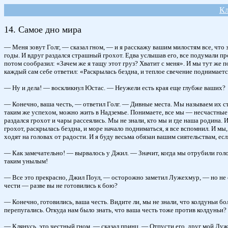
К
14. Самое дно мира
— Меня зовут Голг, — сказал гном, — и я расскажу вашим милостям все, что з
годы. И вдруг раздался страшный грохот. Едва услышав его, все подумали пр
потом сообразил: «Зачем же я тащу этот груз? Хватит с меня». И мы тут же 
каждый сам себе ответил: «Раскрылась бездна, и теплое свечение поднимает
— Ну и дела! — воскликнул Юстас. — Неужели есть края еще глубже ваших?
— Конечно, ваша честь, — ответил Голг. — Дивные места. Мы называем их стр
таким же успехом, можно жить в Надземье. Понимаете, все мы — несчастные г
раздался грохот и чары рассеялись. Мы не знали, кто мы и где наша родина. И
грохот, раскрылась бездна, и море начало подниматься, я все вспомнил. И мы
ходят на головах от радости. И я буду весьма обязан вашим сиятельствам, ес
— Как замечательно! — вырвалось у Джил. — Значит, когда мы отрубили голов
таким унылым!
— Все это прекрасно, Джил Поул, — осторожно заметил Лужехмур, — но не оч
чести — разве вы не готовились к бою?
— Конечно, готовились, ваша честь. Видите ли, мы не знали, что колдуньи бо
перепугались. Откуда нам было знать, что ваша честь тоже против колдуньи? 
— Клянусь, это честный гном, — сказал принц. — Отпусти его, друг мой Луже