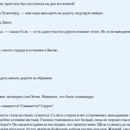
ну пристало бы спуститься на дно вселенной!
л Лужехмур, — нам пора выходить на дорогу, ведущую наверх.
а Джил.
, — сказал Голг, — есть один участок дороги пониже этого. Но если наводнен
своего сердца я оставляю в Бисме...
деть начало дороги за обрывом.
вно заговорил сам Огонь. Наверное, это была саламандра.
ь смыкается! Смыкается! Скорее!
ь стала на глазах сужаться. Со всех сторон в нее устремились запоздавшие гн
обно осенним листьям. Гномов становилось все больше, пока их черная стая по
ора!» Он оказался одним из последних, кто прыгнул вниз. Щель сузилась до ш
 таким грохотом, будто лязгнула буферами добрая тысяча поездов. Жаркий, св