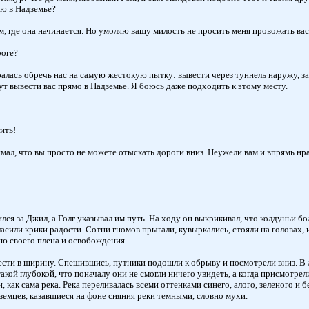
ию в Надземье?
, где она начинается. Но умоляю вашу милость не просить меня провожать вас.
роге?
лась обречь нас на самую жестокую пытку: вывести через туннель наружу, за
гут вывести вас прямо в Надземье. Я боюсь даже подходить к этому месту.
ить!
мал, что вы просто не можете отыскать дороги вниз. Неужели вам и впрямь нр
лся за Джил, а Голг указывал им путь. На ходу он выкрикивал, что колдуньи бо
асили крики радости. Сотни гномов прыгали, кувыркались, стояли на головах, и
ю своего плена и освобождения.
вести в ширину. Спешившись, путники подошли к обрыву и посмотрели вниз. В 
акой глубокой, что поначалу они не смогли ничего увидеть, а когда присмотр
, как сама река. Река переливалась всеми оттенками синего, алого, зеленого 
емцев, казавшиеся на фоне сияния реки темными, словно мухи.