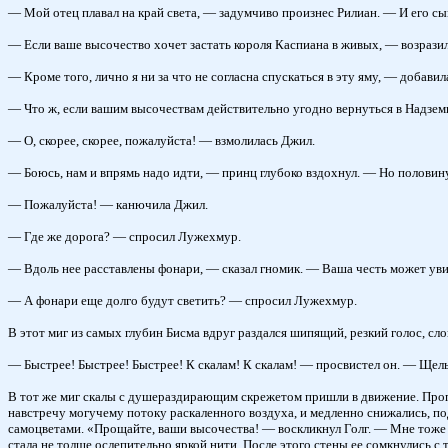
— Мой отец плавал на край света, — задумчиво произнес Рилиан. — И его сы
— Если ваше высочество хочет застать короля Каспиана в живых, — возрази
— Кроме того, лично я ни за что не согласна спускаться в эту яму, — добавил
— Что ж, если вашим высочествам действительно угодно вернуться в Надземье
— О, скорее, скорее, пожалуйста! — взмолилась Джил.
— Боюсь, нам и впрямь надо идти, — принц глубоко вздохнул. — Но половину 
— Пожалуйста! — канючила Джил.
— Где же дорога? — спросил Лужехмур.
— Вдоль нее расставлены фонари, — сказал гномик. — Ваша честь может уви
— А фонари еще долго будут светить? — спросил Лужехмур.
В этот миг из самых глубин Бисма вдруг раздался шипящий, резкий голос, сло
— Быстрее! Быстрее! Быстрее! К скалам! К скалам! — просвистел он. — Щел
В тот же миг скалы с душераздирающим скрежетом пришли в движение. Пропаст
навстречу могучему потоку раскаленного воздуха, и медленно снижались, под
самоцветами. «Прощайте, ваши высочества! — воскликнул Голг. — Мне тоже п
стала не толще ослепительно яркой нити. После этого стены ее сомкнулись с