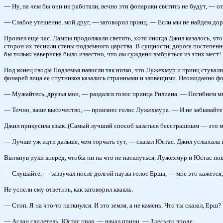
— Ну, на чем бы они ни работали, вечно эти фонарики светить не будут, — от
— Слабое утешение, мой друг, — заговорил принц. — Если мы не найдем дороги
Прошел еще час. Лампы продолжали светить, хотя иногда Джил казалось, что 
сторон их теснили стены подземного царства. В сущности, дорога постепенн
бы только наверняка было известно, что им суждено выбраться из этих мест
Под конец своды Подземья нависли так низко, что Лужехмур и принц стукал
фонарей лица ее спутников казались странными и зловещими. Неожиданно фона
— Мужайтесь, друзья мои, — раздался голос принца Рилиана. — Погибнем м
— Точно, ваше высочество, — произнес голос Лужехмура. — И не забывайте 
Джил прикусила язык. (Самый лучший способ казаться бесстрашным — это мол
— Лучше уж идти дальше, чем торчать тут, — сказал Юстас. Джил услыхала в
Вытянув руки вперед, чтобы ни на что не наткнуться, Лужехмур и Юстас по
— Слушайте, — зазвучал после долгой паузы голос Ерша, — мне это кажется,
Не успели ему ответить, как заговорил квакль.
— Стоп. Я на что-то наткнулся. И это земля, а не камень. Что ты сказал, Ерш?
— Аслан свидетель, Юстас прав, — начал принц. — Здесь-то вроде...