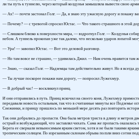
ли ты путь к туннелю, через который колдунья замышляла вывести свою арм
— Ах! — почти застонал Голг. — Да, я знаю эту ужасную дорогу и покажу вам
— Почему? — с тревогой спросил Юстас. — Что такого страшного в этой до
— Слишком близко к поверхности мира, — вздрогнул Голг. — Колдунья собира
небом. А туннель прокопан уже так далеко, что несколько ударов лопатой мо
— Ура! — завопил Юстас. — Вот это деловой разговор.
— Но там вовсе не страшно, — удивилась Джил. — Нам очень нравится там ж
— Знаю, — сказал Голг. — Надземцы там действительно живут. Но я всегда ду
— Ты лучше поскорее покажи нам дорогу, — попросил Лужехмур.
— В добрый час! — воскликнул принц.
И они отправились в путь. Принц вскочил на своего коня, Лужехмур примости
передавали новость остальным, так что в считанные минуты все Подземье огл
Снежинки, и принцу пришлось по меньшей мере десять раз повторить истори
Так они добрались до пропасти. Она была метров триста в длину и метров д
острый и возбуждающий, что заставлял чихать. Сама же пропасть оказалась т
Берега ее сверкали невыносимым ярким светом, хотя и не были такими яркими
тропическим солнцем. По изрезанным склонам обрыва ползли вниз сотни подз