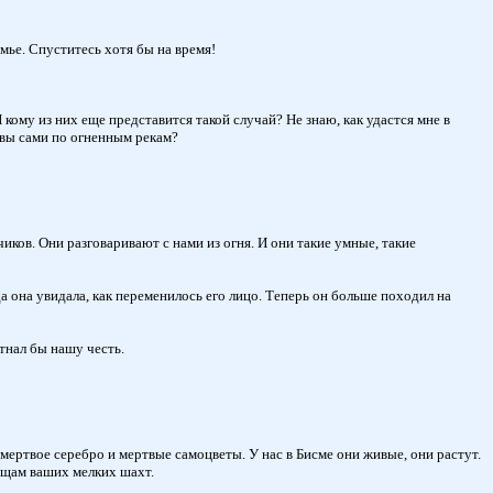
мье. Спуститесь хотя бы на время!
кому из них еще представится такой случай? Не знаю, как удастся мне в
 вы сами по огненным рекам?
ков. Они разговаривают с нами из огня. И они такие умные, такие
а она увидала, как переменилось его лицо. Теперь он больше походил на
тнал бы нашу честь.
мертвое серебро и мертвые самоцветы. У нас в Бисме они живые, они растут.
ищам ваших мелких шахт.