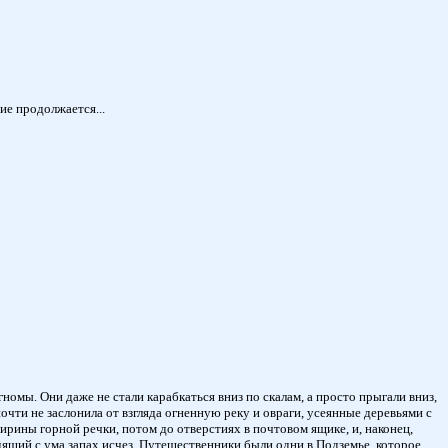
ие продолжается...
омы. Они даже не стали карабкаться вниз по скалам, а просто прыгали вниз,
чти не заслонила от взгляда огненную реку и овраги, усеянные деревьями с
ирины горной речки, потом до отверстиях в почтовом ящике, и, наконец,
одящий с ума запах исчез. Путешественники были одни в Подземье, которое