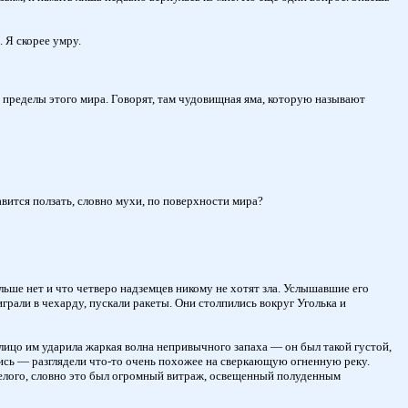
 Я скорее умру.
 пределы этого мира. Говорят, там чудовищная яма, которую называют
авится ползать, словно мухи, по поверхности мира?
льше нет и что четверо надземцев никому не хотят зла. Услышавшие его
грали в чехарду, пускали ракеты. Они столпились вокруг Уголька и
лицо им ударила жаркая волна непривычного запаха — он был такой густой,
елись — разглядели что-то очень похожее на сверкающую огненную реку.
и белого, словно это был огромный витраж, освещенный полуденным