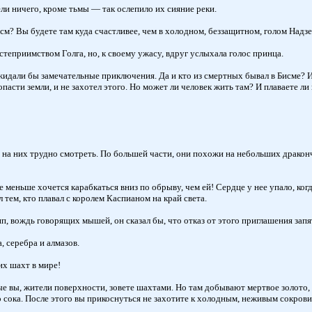
ели ничего, кроме тьмы — так ослепило их сияние реки.
м? Вы будете там куда счастливее, чем в холодном, беззащитном, голом Надзе
степриимством Голга, но, к своему ужасу, вдруг услыхала голос принца.
жидали бы замечательные приключения. Да и кто из смертных бывал в Бисме? И 
асти земли, и не захотел этого. Но может ли человек жить там? И плаваете ли
 на них трудно смотреть. По большей части, они похожи на небольших дракончи
еньше хочется карабкаться вниз по обрыву, чем ей! Сердце у нее упало, когд
тем, кто плавал с королем Каспианом на край света.
 вождь говорящих мышей, он сказал бы, что отказ от этого приглашения запя
 серебра и алмазов.
х шахт в мире!
ые вы, жители поверхности, зовете шахтами. Но там добывают мертвое золото, 
о сока. После этого вы прикоснуться не захотите к холодным, неживым сокров