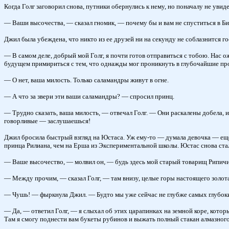
Когда Голг заговорил снова, путники обернулись к нему, но поначалу не увид
— Ваши высочества, — сказал гномик, — почему бы и вам не спуститься в Бис
Джил была убеждена, что никто из ее друзей ни на секунду не соблазнится го
— В самом деле, добрый мой Голг, я почти готов отправиться с тобою. Нас о
будущем примириться с тем, что однажды мог проникнуть в глубочайшие проп
— О нет, ваша милость. Только саламандры живут в огне.
— А что за звери эти ваши саламандры? — спросил принц.
— Трудно сказать, ваша милость, — отвечал Голг. — Они раскалены добела, и
говорливые — заслушаешься!
Джил бросила быстрый взгляд на Юстаса. Уж ему-то — думала девочка — еще м
принца Рилиана, чем на Ерша из Экспериментальной школы. Юстас снова стал 
— Ваше высочество, — молвил он, — будь здесь мой старый товарищ Рипичип,
— Между прочим, — сказал Голг, — там внизу, целые горы настоящего золота,
— Чушь! — фыркнула Джил. — Будто мы уже сейчас не глубже самых глубоки
— Да, — ответил Голг, — я слыхал об этих царапинках на земной коре, котор
Там я смогу поднести вам букеты рубинов и выжать полный стакан алмазног