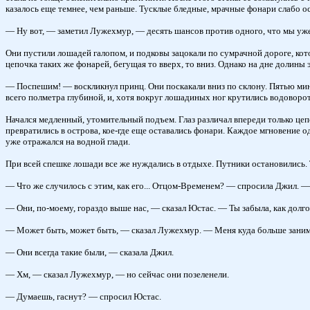
казалось еще темнее, чем раньше. Тусклые бледные, мрачные фонари слабо о
— Ну вот, — заметил Лужехмур, — десять шансов против одного, что мы уже 
Они пустили лошадей галопом, и подковы зацокали по сумрачной дороге, кото
цепочка таких же фонарей, бегущая то вверх, то вниз. Однако на дне долины 
— Поспешим! — воскликнул принц. Они поскакали вниз по склону. Пятью мину
всего полметра глубиной, и, хотя вокруг лошадиных ног крутились водоворо
Начался медленный, утомительный подъем. Глаз различал впереди только це
превратились в острова, кое-где еще оставались фонари. Каждое мгновение од
уже отражался на водной глади.
При всей спешке лошади все же нуждались в отдыхе. Путники остановились.
— Что же случилось с этим, как его... Отцом-Временем? — спросила Джил. 
— Они, по-моему, гораздо выше нас, — сказал Юстас. — Ты забыла, как долг
— Может быть, может быть, — сказал Лужехмур. — Меня куда больше занима
— Они всегда такие были, — сказала Джил.
— Хм, — сказал Лужехмур, — но сейчас они позеленели.
— Думаешь, гаснут? — спросил Юстас.