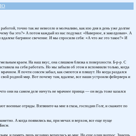
ЛО
работой, точно так же невесело и молчаливо, как изо дня в день уже долгие
очему бы это?» А потом каждый из нас подумал: «Наверное, я заколдован». А
 вдалеке багряное свечение. И мы спросили себя: «А что же это такое?» И
мельным краем. На наш вкус, она слишком близка к поверхности. Б-р-р. С
тавила на себя работать. Но мы забыли об этом и вспомнили только, когда
и мрачном. Я почти совсем забыл, как смеются и пляшут. Но когда раздался
в свой родной мир. Вот почему там, вдалеке, все наши устроили фейерверк и
 что они на самом деле ничуть не мрачнее принца — он ведь тоже казался
 военные отряды. Взгляните-ка мне в глаза, господин Голг, и скажите по
заметно. А когда появились вы, при мечах и верхом, все еще пуще
 Бисм.
зьям, и память лишь недавно вернулась ко мне. Но еще один вопрос. Знаешь