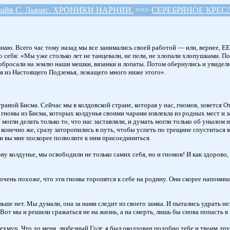
лайв С. Льюис. ХРОНИКИ НАРНИИ.
==>
СЕРЕБРЯНОЕ КРЕС
наю. Всего час тому назад мы все занимались своей работой — или, вернее, ЕЕ 
о себя: «Мы уже столько лет не танцевали, не пели, не хлопали хлопушками. П
побросали на землю наши мешки, вязанки и лопаты. Потом обернулись и увидели
ся из Настоящего Подземья, лежащего много ниже этого».
аной Бисма. Сейчас мы в колдовской стране, которая у нас, гномов, зовется От
номы из Бисма, которых колдунья своими чарами извлекла из родных мест и зас
 могли делать только то, что нас заставляли, и думать могли только об унылом 
, конечно же, сразу заторопились в путь, чтобы успеть по трещине спуститься 
ли вы мне поскорее позволите к ним присоединиться.
у колдунье, мы освободили не только самих себя, но и гномов! И как здорово,
ень похоже, что эти гномы торопятся к себе на родину. Они скорее напоминают
льше нет. Мы думали, она за нами следит из своего замка. И пытались удрать не
Вот мы и решили сражаться не на жизнь, а на смерть, лишь бы снова попасть в
хмур. Что до меня, любезный Голг, я был околдован подобно тебе и твоим дру