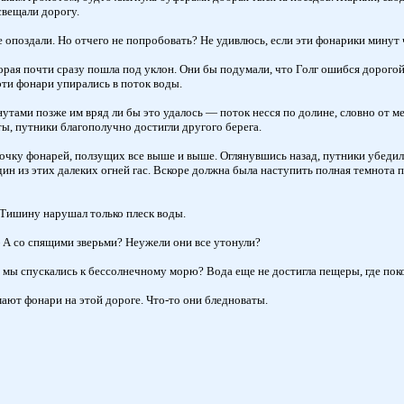
свещали дорогу.
опоздали. Но отчего не попробовать? Не удивлюсь, если эти фонарики минут ч
рая почти сразу пошла под уклон. Они бы подумали, что Голг ошибся дорогой, 
эти фонари упирались в поток воды.
тами позже им вряд ли бы это удалось — поток несся по долине, словно от ме
ты, путники благополучно достигли другого берега.
почку фонарей, ползущих все выше и выше. Оглянувшись назад, путники убеди
ин из этих далеких огней гас. Вскоре должна была наступить полная темнота п
 Тишину нарушал только плеск воды.
— А со спящими зверьми? Неужели они все утонули?
о мы спускались к бессолнечному морю? Вода еще не достигла пещеры, где пок
ют фонари на этой дороге. Что-то они бледноваты.