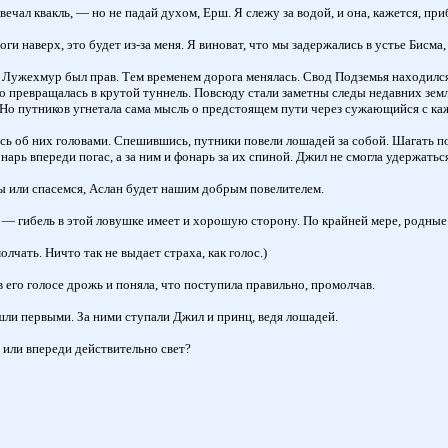
вечал квакль, — но не падай духом, Ерш. Я слежу за водой, и она, кажется, при
 наверх, это будет из-за меня. Я виноват, что мы задержались в устье Бисма,
Лужехмур был прав. Тем временем дорога менялась. Свод Подземья находился у
о превращалась в крутой туннель. Повсюду стали заметны следы недавних зем
! Но путников угнетала сама мысль о предстоящем пути через сужающийся с к
ись об них головами. Спешившись, путники повели лошадей за собой. Шагать п
рь впереди погас, а за ним и фонарь за их спиной. Джил не смогла удержаться
ы или спасемся, Аслан будет нашим добрым повелителем.
— гибель в этой ловушке имеет и хорошую сторону. По крайней мере, родные
чать. Ничто так не выдает страха, как голос.)
 его голосе дрожь и поняла, что поступила правильно, промолчав.
шли первыми. За ними ступали Джил и принц, ведя лошадей.
 или впереди действительно свет?