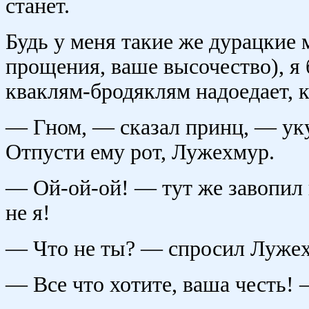
станет.
Будь у меня такие же дурацкие 
прощения, ваше высочество), я 
кваклям-бродяклям надоедает, к
— Гном, — сказал принц, — уку
Отпусти ему рот, Лужехмур.
— Ой-ой-ой! — тут же завопил 
не я!
— Что не ты? — спросил Луже
— Все что хотите, ваша честь! 