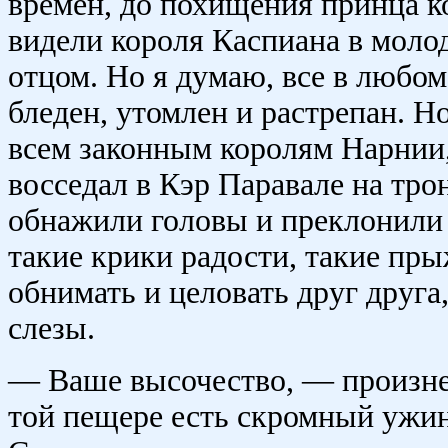
времен, до похищения принца к
видели короля Каспиана в молод
отцом. Но я думаю, все в любом
бледен, утомлен и растрепан. Н
всем законным королям Нарнии,
восседал в Кэр Паравале на тро
обнажили головы и преклонили 
такие крики радости, такие пры
обнимать и целовать друг друга
слезы.
— Ваше высочество, — произне
той пещере есть скромный ужи