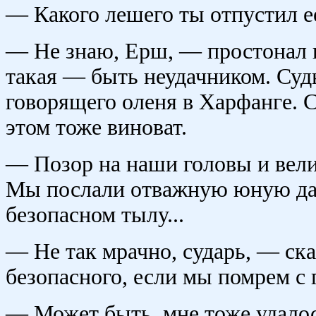
— Какого лешего ты отпустил 
— Не знаю, Ерш, — простонал 
такая — быть неудачником. Судь
говорящего оленя в Харфанге. Су
этом тоже виноват.
— Позор на наши головы и вел
Мы послали отважную юную даму
безопасном тылу...
— Не так мрачно, сударь, — ск
безопасного, если мы помрем с 
— Может быть, мне тоже удалос