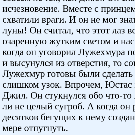
исчезновение. Вместе с принце
схватили враги. И он не мог зна
луны! Он считал, что этот лаз 
озаренную жутким светом и нас
когда он уговорил Лужехмура по
и высунулся из отверстия, то с
Лужехмур готовы были сделать 
слишком узок. Впрочем, Юстас н
Джил. Он стукнулся обо что-то 
ли не целый сугроб. А когда он 
десятков бегущих к нему создан
мере отпугнуть.