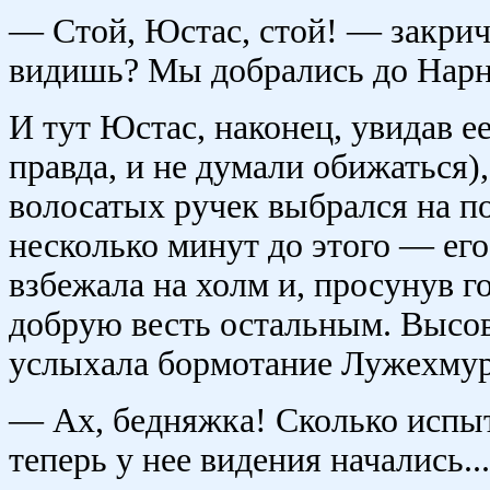
— Стой, Юстас, стой! — закрич
видишь? Мы добрались до Нарни
И тут Юстас, наконец, увидав ее
правда, и не думали обижаться
волосатых ручек выбрался на по
несколько минут до этого — ег
взбежала на холм и, просунув г
добрую весть остальным. Высов
услыхала бормотание Лужехмур
— Ах, бедняжка! Сколько испы
теперь у нее видения начались...