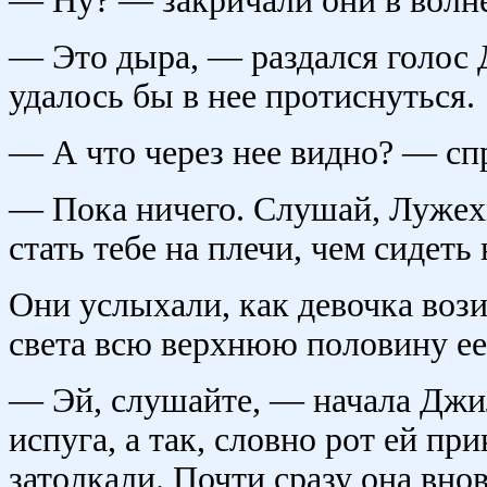
— Ну? — закричали они в волн
— Это дыра, — раздался голос 
удалось бы в нее протиснуться.
— А что через нее видно? — сп
— Пока ничего. Слушай, Лужехм
стать тебе на плечи, чем сидеть
Они услыхали, как девочка вози
света всю верхнюю половину ее
— Эй, слушайте, — начала Джил
испуга, а так, словно рот ей пр
затолкали. Почти сразу она внов