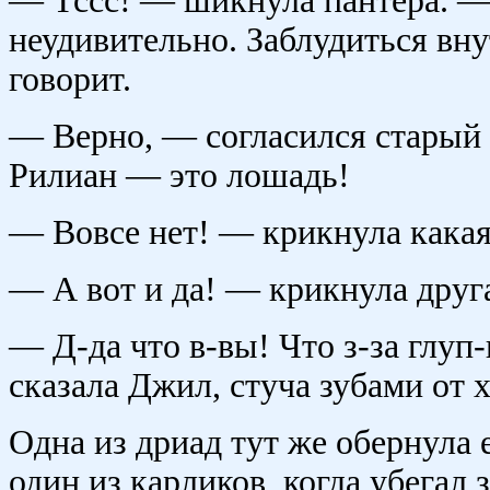
— Тссс! — шикнула пантера. — 
неудивительно. Заблудиться вну
говорит.
— Верно, — согласился старый 
Рилиан — это лошадь!
— Вовсе нет! — крикнула какая
— А вот и да! — крикнула друга
— Д-да что в-вы! Что з-за глуп
сказала Джил, стуча зубами от х
Одна из дриад тут же обернула 
один из карликов, когда убегал 