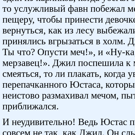
то услужливый фавн побежал ме
пещеру, чтобы принести девочке
вернуться, как из лесу выбежал
принялись вгрызаться в холм. 
Ты что? Опусти меч!», и «Ну-ка
мерзавец!». Джил поспешила к м
смеяться, то ли плакать, когда 
перепачканного Юстаса, которы
неистово размахивал мечом, пыт
приближался.
И неудивительно! Ведь Юстас п
совсем не так, как Джил. Он сл