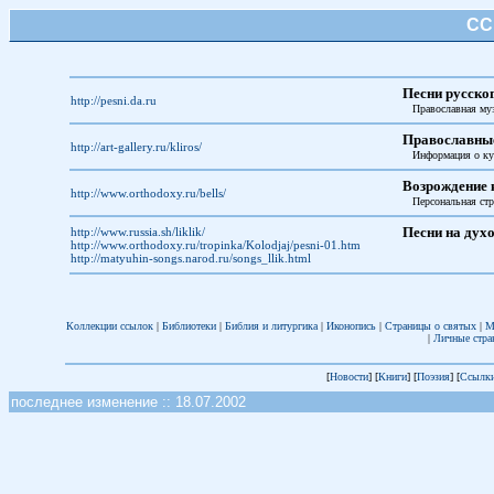
СС
Песни русско
http://pesni.da.ru
Православная му
Православные
http://art-gallery.ru/kliros/
Информация о ку
Возрождение 
http://www.orthodoxy.ru/bells/
Персональная ст
http://www.russia.sh/liklik/
Песни на дух
http://www.orthodoxy.ru/tropinka/Kolodjaj/pesni-01.htm
http://matyuhin-songs.narod.ru/songs_llik.html
Коллекции ссылок
|
Библиотеки
|
Библия и литургика
|
Иконопись
|
Страницы о святых
|
М
|
Личные стра
[
Новости
] [
Книги
] [
Поэзия
] [
Ссылк
последнее изменение :: 18.07.2002