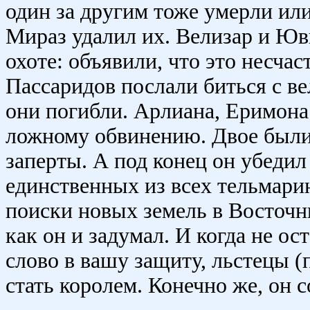
один за другим тоже умерли или
Мираз удалил их. Велизар и Юв
охоте: объявили, что это несча
Пассаридов послали биться с ве
они погибли. Арлиана, Еримона
ложному обвинению. Двое был
заперты. А под конец он убеди
единственных из всех тельмари
поиски новых земель в Восточны
как он и задумал. И когда не ос
слово в вашу защиту, льстецы (
стать королем. Конечно же, он с