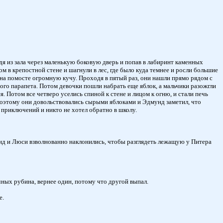
дя из зала через маленькую боковую дверь и попав в лабиринт каменных
 в крепостной стене и шагнули в лес, где было куда темнее и росли большие
 на помосте огромную кучу. Проходя в пятый раз, они нашли прямо рядом с
нного парапета. Потом девочки пошли набрать еще яблок, а мальчики разожгли
я. Потом все четверо уселись спиной к стене и лицом к огню, и стали печь
. Поэтому они довольствовались сырыми яблоками и Эдмунд заметил, что
 приключений и никто не хотел обратно в школу.
мунд и Люси взволнованно наклонились, чтобы разглядеть лежащую у Питера
чных рубина, вернее один, потому что другой выпал.
е.