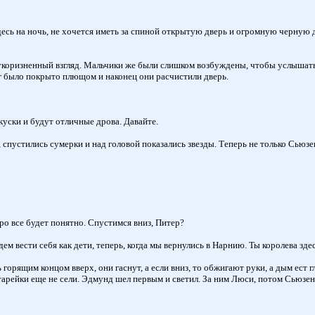
сь на ночь, не хочется иметь за спиной открытую дверь и огромную черную д
 укоризненный взгляд. Мальчики же были слишком возбуждены, чтобы услыша
уг было покрыто плющом и наконец они расчистили дверь.
уски и будут отличные дрова. Давайте.
 спустились сумерки и над головой показались звезды. Теперь не только Сьюзе
ро все будет понятно. Спустимся вниз, Питер?
вести себя как дети, теперь, когда мы вернулись в Нарнию. Ты королева здесь
горящим концом вверх, они гаснут, а если вниз, то обжигают руки, а дым ест 
атарейки еще не сели. Эдмунд шел первым и светил. За ним Люси, потом Сьюзен