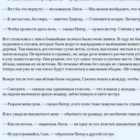
— Вот бы это вернуть! — воскликнула Люси. — Мы можем вообразить, что нах
— К несчастью, без пира, — заметил Эдмунд. — Становится поздно. Посмотр
— Чтобы провести здесь ночь, — сказал Питер, — нужен костер. Спички у ме
Все согласились с ним и ближайшие полчаса были очень заняты. В саду не б
подъемов и спусков, которые были когда-то коридорами и маленькими комната
деревья. Там нашлось достаточно сухих веток, сучьев, высохших листьев и 
залом колодец. Он прятался в сорняках, но, когда дети немного расчистили е
в углу помоста костер. Они решили, что тут самое теплое и уютное место. Они
яблоки, нанизав их на веточки. Но печеные яблоки без сахара не слишком вк
теперь они уже не так плохо будут относиться к школьным обедам. «Не говор
Вскоре после того как яблоки были съедены, Сьюзен пошла к колодцу, чтобы з
— Смотрите, — сказала она сдавленным голосом, — что я нашла у колодца, — 
на ладони маленькую яркую вещицу, заблестевшую в свете костра.
— Разрази меня гром, — сказал Питер, и его голос тоже зазвучал как-то стра
И все увидели шахматного коня — обычного по размеру, но необычно тяжелог
— Как он похож, — закричала Люси, — на одну из тех золотых шахматных фи
— Не расстраивайся, Сью, — обратился Питер к другой сестре.