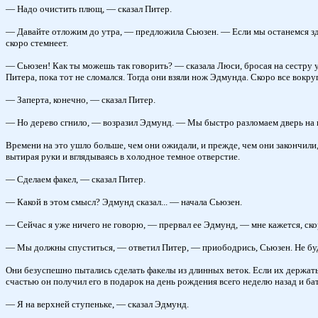
— Надо очистить плющ, — сказал Питер.
— Давайте отложим до утра, — предложила Сьюзен. — Если мы останемся зде
скоро стемнеет.
— Сьюзен! Как ты можешь так говорить? — сказала Люси, бросая на сестру
Питера, пока тот не сломался. Тогда они взяли нож Эдмунда. Скоро все вокр
— Заперта, конечно, — сказал Питер.
— Но дерево сгнило, — возразил Эдмунд. — Мы быстро разломаем дверь на к
Времени на это ушло больше, чем они ожидали, и прежде, чем они закончили,
вытирая руки и вглядываясь в холодное темное отверстие.
— Сделаем факел, — сказал Питер.
— Какой в этом смысл? Эдмунд сказал... — начала Сьюзен.
— Сейчас я уже ничего не говорю, — прервал ее Эдмунд, — мне кажется, ско
— Мы должны спуститься, — ответил Питер, — приободрись, Сьюзен. Не будем 
Они безуспешно пытались сделать факелы из длинных веток. Если их держать 
счастью он получил его в подарок на день рождения всего неделю назад и б
— Я на верхней ступеньке, — сказал Эдмунд.