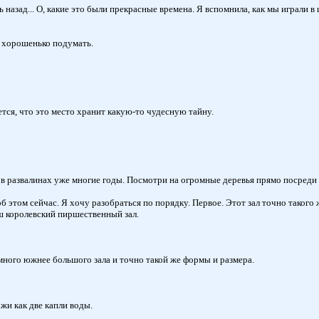
 назад... О, какие это были прекрасные времена. Я вспомнила, как мы играли в
м хорошенько подумать.
ся, что это место хранит какую-то чудесную тайну.
развалинах уже многие годы. Посмотри на огромные деревья прямо посреди во
 этом сейчас. Я хочу разобраться по порядку. Первое. Этот зал точно такого 
ш королевский пиршественный зал.
ного южнее большого зала и точно такой же формы и размера.
и как две капли воды.