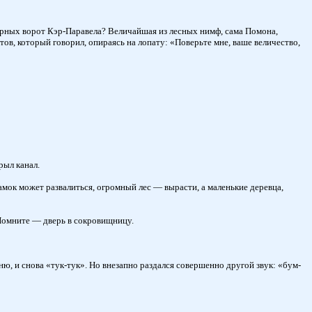
верных ворот Кэр-Паравела? Величайшая из лесных нимф, сама Помона,
в, который говорил, опираясь на лопату: «Поверьте мне, ваше величество,
рыл канал.
амок может развалиться, огромный лес — вырасти, а маленькие деревца,
 Помните — дверь в сокровищницу.
ю, и снова «тук-тук». Но внезапно раздался совершенно другой звук: «бум-