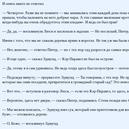
И опять никто не ответил.
— Четвертое. Разве вы не помните — мы занимались этим каждый день пока н
пришла, чтобы наложить на него добрые чары. А эти славные маленькие крот
когда-нибудь вы очень обрадуетесь этим плодам». И ведь он был прав!
— Да, да, — воскликнула Люси и захлопала в ладоши. — Но послушай, Питер
Начни с того, что мы не сажали деревья прямо в воротах. Не так уж мы были 
— Нет, конечно, — ответил Питер, — но с тех пор сад разросся до самых вор
— И еще одно, — сказал Эдмунд, — Кэр-Паравел не был на острове.
— Да, этому я и сам удивляюсь. Но ведь тогда здесь был полуостров — почти 
— Подожди минуту, — прервал его Эдмунд. — Ты говоришь, с тех пор. Но прош
которые мы сами посадили, превратиться в громадный старый сад? Это нево
— Вот что, — вступила в разговор Люси, — если это Кэр-Паравел, то здесь, 
— Вероятно, здесь нет двери, — сказал Питер, подымаясь. Стена позади них
— Мы можем поискать, — Эдмунд взял сук, который они приготовили для кост
бум», — отозвалось дерево.
— О, Боже, — воскликнул Эдмунд.