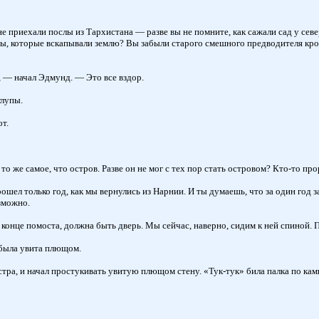
е приехали послы из Тархистана — разве вы не помните, как сажали сад у се
ы, которые вскапывали землю? Вы забыли старого смешного предводителя крото
, — начал Эдмунд. — Это все вздор.
глупы.
от.
то же самое, что остров. Разве он не мог с тех пор стать островом? Кто-то про
ел только год, как мы вернулись из Нарнии. И ты думаешь, что за один год з
зможно.
в конце помоста, должна быть дверь. Мы сейчас, наверно, сидим к ней спиной.
 была увита плющом.
ра, и начал простукивать увитую плющом стену. «Тук-тук» била палка по камн