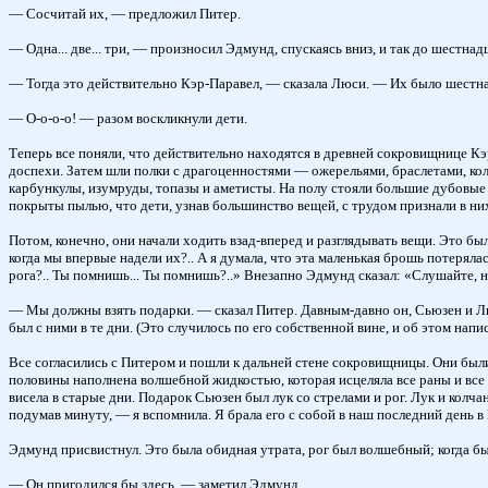
— Сосчитай их, — предложил Питер.
— Одна... две... три, — произносил Эдмунд, спускаясь вниз, и так до шестнад
— Тогда это действительно Кэр-Паравел, — сказала Люси. — Их было шестнад
— О-о-о-о! — разом воскликнули дети.
Теперь все поняли, что действительно находятся в древней сокровищнице Кэр
доспехи. Затем шли полки с драгоценностями — ожерельями, браслетами, ко
карбункулы, изумруды, топазы и аметисты. На полу стояли большие дубовые 
покрыты пылью, что дети, узнав большинство вещей, с трудом признали в ни
Потом, конечно, они начали ходить взад-вперед и разглядывать вещи. Это б
когда мы впервые надели их?.. А я думала, что эта маленькая брошь потеряла
рога?.. Ты помнишь... Ты помнишь?..» Внезапно Эдмунд сказал: «Слушайте, н
— Мы должны взять подарки. — сказал Питер. Давным-давно он, Сьюзен и Лю
был с ними в те дни. (Это случилось по его собственной вине, и об этом напис
Все согласились с Питером и пошли к дальней стене сокровищницы. Они были
половины наполнена волшебной жидкостью, которая исцеляла все раны и все б
висела в старые дни. Подарок Сьюзен был лук со стрелами и рог. Лук и колч
подумав минуту, — я вспомнила. Я брала его с собой в наш последний день в 
Эдмунд присвистнул. Это была обидная утрата, рог был волшебный; когда бы 
— Он пригодился бы здесь, — заметил Эдмунд.