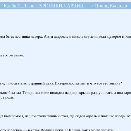
Клайв С. Льюис. ХРОНИКИ НАРНИИ.
==>
Принц Каспиан
а быть лестница наверх. А эти широкие и низкие ступени вели к дверям в глав
 в этом замке.
случилось в этот странный день. Интересно, где мы, и что все это значит?
ньше был зал. Теперь зал тоже походил на двор, крыша разрушилась, а пол заро
от пола.
 был помост, на нем стоял главный стол, где сидел король и знатные лорды. М
о нараспев, — в устье Великой реки, в Нарнии. Как я могла забыть?