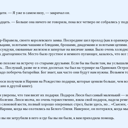
цати. — Я уже в самом низу, — закричал он.
цать. — Больше она ничего не говорила, пока все четверо не собрались у по
-Паравела, своего королевского замка. Посередине шел проход (как в оранжер
льцами, золотыми чашами и блюдами, брошами, диадемами и золотыми цепями.
сундуки, окованные железом и запертые на висячие замки. Было очень холодн
х драгоценности. Место было грустное и немного пугающее, казалось, что все
ыло похоже на встречу со старыми друзьями. Если бы вы были там, вы услышал
сь... Послушай, разве не в этих доспехах ты был на турнире на Одиноких Остров
адо поберечь батарейки. Бог знает, как часто они будут нам нужны. Возьмем т
си получили в Нарнии на Рождество подарки, которые ценили больше, чем все
ано в другой книге).
 уверены, что там висят их подарки. Подарок Люси был самый маленький — неб
олезни. Люси молча, но очень торжественно, взяла свой подарок, надела ремен
ан слоновой кости, полный хорошо оперенных стрел, были здесь, но... «Сьюзен
Нарнии, когда мы охотились на Белого Оленя. Наверное, он потерялся, когда мы 
вы ни затрубили в него и где бы вы ни были, к вам приходила помощь.