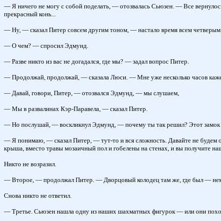
— Я ничего не могу с собой поделать, — отозвалась Сьюзен. — Все вернулось
прекрасный конь...
— Ну, — сказал Питер совсем другим тоном, — настало время всем четверы
— О чем? — спросил Эдмунд.
— Разве никто из вас не догадался, где мы? — задал вопрос Питер.
— Продолжай, продолжай, — сказала Люси. — Мне уже несколько часов кажет
— Давай, говори, Питер, — отозвался Эдмунд, — мы слушаем,
— Мы в развалинах Кэр-Паравела, — сказал Питер.
— Но послушай, — воскликнул Эдмунд, — почему ты так решил? Этот замок в 
— Я понимаю, — сказал Питер, — тут-то и вся сложность. Давайте не будем об
крыша, вместо травы мозаичный пол и гобелены на стенах, и вы получите на
Никто не возразил.
— Второе, — продолжал Питер. — Дворцовый колодец там же, где был — нем
Снова никто не ответил.
— Третье. Сьюзен нашла одну из наших шахматных фигурок — или они похож