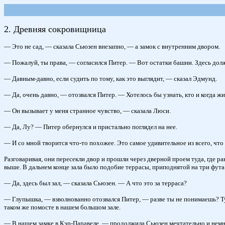
2. Древняя сокровищница
— Это не сад, — сказала Сьюзен внезапно, — а замок с внутренним двором.
— Пожалуй, ты права, — согласился Питер. — Вот остатки башни. Здесь должн
— Давным-давно, если судить по тому, как это выглядит, — сказал Эдмунд.
— Да, очень давно, — отозвался Питер. — Хотелось бы узнать, кто и когда жил
— Он вызывает у меня странное чувство, — сказала Люси.
— Да, Лу? — Питер обернулся и пристально поглядел на нее.
— И со мной творится что-то похожее. Это самое удивительное из всего, что 
Разговаривая, они пересекли двор и прошли через дверной проем туда, где ра
выше. В дальнем конце зала было подобие террасы, приподнятой на три фута 
— Да, здесь был зал, — сказала Сьюзен. — А что это за терраса?
— Глупышка, — взволнованно отозвался Питер, — разве ты не понимаешь? Тут
таком же помосте в нашем большом зале.
— В нашем замке в Кэр-Паравеле, — продолжила Сьюзен мечтательно и немног