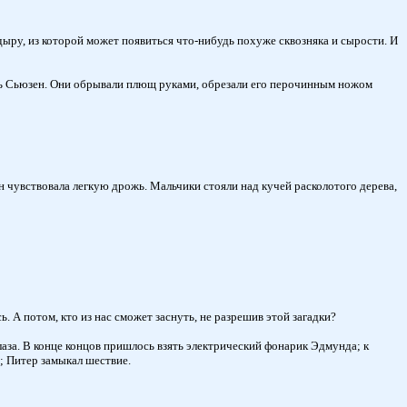
ыру, из которой может появиться что-нибудь похуже сквозняка и сырости. И
ть Сьюзен. Они обрывали плющ руками, обрезали его перочинным ножом
н чувствовала легкую дрожь. Мальчики стояли над кучей расколотого дерева,
. А потом, кто из нас сможет заснуть, не разрешив этой загадки?
глаза. В конце концов пришлось взять электрический фонарик Эдмунда; к
; Питер замыкал шествие.