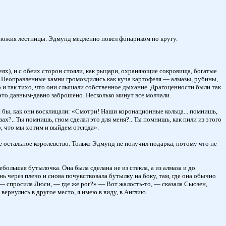
дножия лестницы. Эдмунд медленно повел фонариком по кругу.
еях), и с обеих сторон стояли, как рыцари, охраняющие сокровища, богатые
 Неоправленные камни громоздились как куча картофеля — алмазы, рубины,
о и так тихо, что они слышали собственное дыхание. Драгоценности были так
 это давным-давно заброшено. Несколько минут все молчали.
и бы, как они восклицали: «Смотри! Наши коронационные кольца... помнишь,
ах?.. Ты помнишь, гном сделал это для меня?.. Ты помнишь, как пили из этого
о, что мы хотим и выйдем отсюда».
 остальное королевство. Только Эдмунд не получил подарка, потому что не
ольшая бутылочка. Она была сделана не из стекла, а из алмаза и до
ь через плечо и снова почувствовала бутылку на боку, там, где она обычно
, — спросила Люси, — где же рог?» — Вот жалость-то, — сказала Сьюзен,
вернулись в другое место, я имею в виду, в Англию.