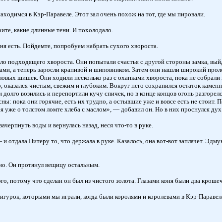
одимся в Кэр-Паравеле. Этот зал очень похож на тот, где мы пировали.
ите, какие длинные тени. И похолодало.
ня есть. Пойдемте, попробуем набрать сухого хвороста.
ыло подходящего хвороста. Они попытали счастья с другой стороны замка, вый
ми, а теперь заросли крапивой и шиповником. Затем они нашли широкий пролом
еловых шишек. Они ходили несколько раз с охапками хвороста, пока не собрали
го, оказался чистым, свежим и глубоким. Вокруг него сохранился остаток каме
 долго возились и перепортили кучу спичек, но в конце концов огонь разгорелс
усны: пока они горячие, есть их трудно, а остывшие уже и вовсе есть не стоит
я уже о толстом ломте хлеба с маслом», — добавил он. Но в них проснулся дух
ачерпнуть воды и вернулась назад, неся что-то в руке.
и отдала Питеру то, что держала в руке. Казалось, она вот-вот заплачет. Эд
нно. Он протянул вещицу остальным.
о, потому что сделан он был из чистого золота. Глазами коня были два кроше
гурок, которыми мы играли, когда были королями и королевами в Кэр-Паравел