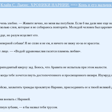
Клайв С. Льюис. ХРОНИКИ НАРНИИ.
==>
Конь и его мальчик
ень злобно. — Живите вечно, но меня вы погубили. Если б вы дали мне еще на
л несколько слов, которые я не собираюсь повторять. Молодой человек был царев
дце, но разум исцеляет его.
верной собаки! Я не сплю и не ем, и ничего не вижу из-за ее красоты.
ое лицо. — «Водой здравомыслия гасится пламень любви».
риподнятый кверху зад. Боюсь, что Аравита не испытала при этом жалости.
огда тебе хочется пнуть достопочтенного и просвещенного визиря. Изумруд ц
йско, захватить трижды проклятую Нарнию, присоединить ее к твоей великой 
ня воевать с Нарнией.
пнув зубами, — я бы назвал тебя трусом.