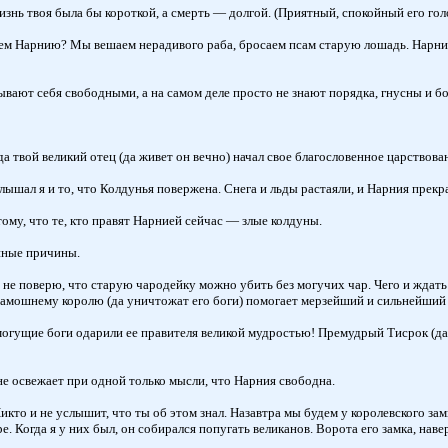
знь твоя была бы короткой, а смерть — долгой. (Приятный, спокойный его гол
м Нарнию? Мы вешаем нерадивого раба, бросаем псам старую лошадь. Нарния м
вают себя свободными, а на самом деле просто не знают порядка, гнусны и б
гда твой великий отец (да живет он вечно) начал свое благословенное царство
ышал я и то, что Колдунья повержена. Снега и льды растаяли, и Нарния прекрас
му, что те, кто правят Нарнией сейчас — злые колдуны.
нные причины.
 поверю, что старую чародейку можно убить без могучих чар. Чего и ждать о
тамошнему королю (да уничтожат его боги) помогает мерзейший и сильнейший 
ущие боги одарили ее правителя великой мудростью! Премудрый Тисрок (да жив
не освежает при одной только мысли, что Нарния свободна.
то и не услышит, что ты об этом знал. Назавтра мы будем у королевского замк
. Когда я у них был, он собирался попугать великанов. Ворота его замка, нав
.