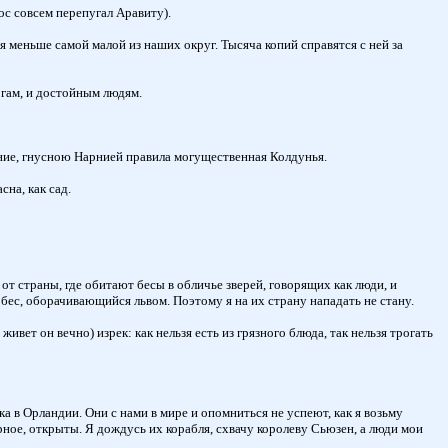
ос совсем перепугал Аравиту).
еньше самой малой из наших округ. Тысяча копий справятся с ней за
огам, и достойным людям.
вание, гнусною Нарнией правила могущественная Колдунья.
на, как сад.
т страны, где обитают бесы в обличье зверей, говорящих как люди, и
бес, оборачивающийся львом. Поэтому я на их страну нападать не стану.
ет он вечно) изрек: как нельзя есть из грязного блюда, так нельзя трогать
а в Орландии. Они с нами в мире и опомниться не успеют, как я возьму
ерное, открыты. Я дождусь их корабля, схвачу королеву Сьюзен, а люди мои