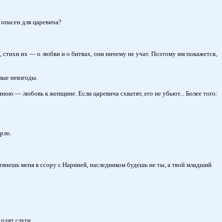
 опасен для царевича?
, стихи их — о любви и о битвах, они ничему не учат. Поэтому им покажется,
лые невзгоды.
ною — любовь к женщине. Если царевича схватят, его не убьют... Более того:
рло.
втянешь меня в ссору с Нарнией, наследником будешь не ты, а твой младший
одят слуги.