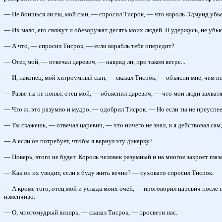
— Не боишься ли ты, мой сын, — спросил Тисрок, — что король Эдмунд убье
— Их мало, его свяжут и обезоружат десять моих людей. Я удержусь, не убью
— А что, — спросил Тисрок, — если корабль тебя опередит?
— Отец мой, — отвечал царевич, — навряд ли, при таком ветре...
— И, наконец, мой хитроумный сын, — сказал Тисрок, — объясни мне, чем 
— Разве ты не понял, отец мой, — объяснил царевич, — что мои люди захват
— Что ж, это разумно и мудро, — одобрил Тисрок. — Но если ты не преуспее
— Ты скажешь, — отвечал царевич, — что ничего не знал, и я действовал са
— А если он потребует, чтобы я вернул эту дикарку?
— Поверь, этого не будет. Король человек разумный и на многое закроет гла
— Как он их увидит, если я буду жить вечно? — суховато спросил Тисрок.
— А кроме того, отец мой и услада моих очей, — проговорил царевич после 
изменчиво.
— О, многомудрый визирь, — сказал Тисрок, — просвети нас.