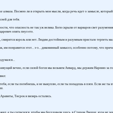
 алмаза. Посмею ли я открыть мои мысли, когда речь идет о замысле, который
ней для тебя.
сти, что опасность не так уж велика. Боги скрыли от варваров свет разумения
царевич опять пнул его.
, смирится король или нет. Людям достойным и разумным пристало терпеть ма
 им понравится этот... э-э... диковинный замысел, особенно потому, что причи
думался...
 живущий вечно, если силой богов мы возьмем Анвард, мы держим Нарнию за го
вил:
 тебя, если ты погибнешь, и не выкуплю, если ты попадешь в плен. Если же ты 
аш.
Аравиты, Тисрок и визирь остались.
л, а ты согласился, чтобы мы беседовали здесь, в Старом Дворце, куда не зах