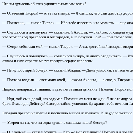
Что ты думаешь об этих удивительных замыслах?
— О, вечный Тисрок! — отвечал визирь. — Я слышал, что сын для отца дороже
— Посмеешь, — сказал Тисрок. — Ибо тебе известно, что молчать — еще опас
— Слушаюсь и повинуюсь, — сказал злой Ахошта. — Знай же, о, кладезь мудро
что этот поход прекрасен и благороден, а не безумен... ой! — при этом слове 
— Смири себя, сын мой, — сказал Тисрок. — А ты, достойный визирь, говори
— Слушаюсь и повинуюсь, — согласился визирь, немного отодвигаясь. — Итак,
отвага и сила страсти могут тронуть сердце королевы.
— Неглупо, старый болтун, — сказал Рабадаш. — Даже умно, как ты только до
— Похвала владык — свет моих очей, — сказал Ахошта, — а еще, о, Тисрок,
Надолго воцарилась тишина, и девочки затаили дыхание. Наконец Тисрок мол
— Иди, мой сын, делай, как задумал. Помощи от меня не жди. Я не отомщу за
брат. Итак, иди. Действуй быстро, тайно, успешно. Да хранит тебя великая Т
Рабадаш преклонил колена и поспешно вышел из комнаты. К неудовольствию 
— Уверен ли ты, что ни одна душа не слышала нашей беседы?
— О, владыка! — сказал Ахошта. — Кто же мог услышать? Потому я и предложи