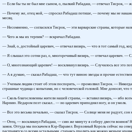
— Если бы ты не был мне сыном, о, пылкий Рабадаш, — отвечал Тисрок, — жи
— Почему же, отец мой, — спросил Рабадаш потише, — почему мы не накаже
месяц.
— Несомненно, — согласился Тисрок, — эти варварские страны, которые назы
— Чего ж мы их терпим? — вскричал Рабадаш.
— Знай, о, достойный царевич, — отвечал визирь, — что в тот самый год, ко
— Я слышал это сотни раз, о, многоречивый визирь, — отвечал царевич. — Сл
— О, многознающий царевич! — воскликнул визирь. — Случилось все это пото
— А я думаю, — сказал Рабадаш, — что тут виною звезды и прочие естестве
— Ученым людям стоит об этом поспорить, — промолвил Тисрок. — Никогда не
страшные чудища с копытами, но с человеческой головой. Мне доносят, что 
— Сколь благословенны жители нашей страны, — вставил визирь, — ибо всемог
Нарнию. Недаром поэт сказал... — но царевич приподнял ногу, и он умолк.
— Все это весьма печально, — сказал Тисрок. — Солнце меня не радует, сон 
— Отец, — воскликнул Рабадаш, — сию же минуту я соберу двести воинов! Ник
замок. Оттуда мы поскачем в Кэр-Паравел. Верховный Король сейчас на севере
расправятся со всеми остальными, стараясь пролить как можно меньше крови