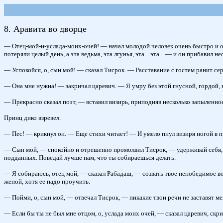
8. Аравита во дворце
— Отец-мой-и-услада-моих-очей! — начал молодой человек очень быстро и оч
потеряли целый день, а эта ведьма, эта лгунья, эта... эта... — и он прибави
— Успокойся, о, сын мой! — сказал Тисрок. — Расставание с гостем ранит сер
— Она мне нужна! — закричал царевич. — Я умру без этой гнусной, гордой, не
— Прекрасно сказал поэт, — вставил визирь, приподняв несколько запыленн
Принц дико взревел.
— Пес! — крикнул он. — Еще стихи читает! — И умело пнул визиря ногой в п
— Сын мой, — спокойно и отрешенно промолвил Тисрок, — удерживай себя, к
подданных. Поведай лучше нам, что ты собираешься делать.
— Я собираюсь, отец мой, — сказал Рабадаш, — созвать твое непобедимое во
женой, хотя ее надо проучить.
— Пойми, о, сын мой, — отвечал Тисрок, — никакие твои речи не заставят ме
— Если бы ты не был мне отцом, о, услада моих очей, — сказал царевич, скри