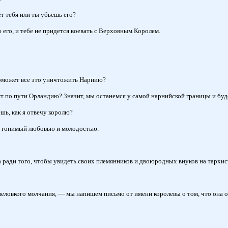
т тебя или ты убьешь его?
 его, и тебе не придется воевать с Верховным Королем.
поможет все это уничтожить Нарнию?
ят по пути Орландию? Значит, мы останемся у самой нарнийской границы и бу
шь, как я отвечу королю?
м, гонимый любовью и молодостью.
за ради того, чтобы увидеть своих племянников и двоюродных внуков на тархис
неловкого молчания, — мы напишем письмо от имени королевы о том, что она о