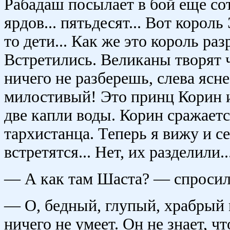
Рабадаш посылает в бой еще со
ярдов... пятьдесят... Вот корол
то дети... Как же это король ра
Встретились. Великаны творят чу
ничего не разберешь, слева ясне
милостивый! Это принц Корин и
две капли воды. Корин сражает
тархистанца. Теперь я вижу и се
встретятся... Нет, их разделили..
— А как там Шаста? — спросил
— О, бедный, глупый, храбрый
ничего не умеет. Он не знает, чт