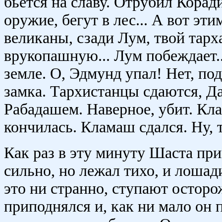
бьется на славу. Отрубил Корад
оружие, бегут в лес... А вот эт
великаны, сзади Лум, твой тарх
врукопашную... Лум побеждает...
земле. О, Эдмунд упал! Нет, по
замка. Тархистанцы сдаются, Да
Рабадашем. Наверное, убит. Кл
кончилась. Кламаш сдался. Ну, т
Как раз в эту минуту Шаста при
сильно, но лежал тихо, и лошад
это ни странно, ступают осторо
приподнялся и, как ни мало он 