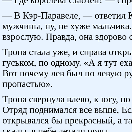
— Где королева Сьюзен? — спр
— В Кэр-Паравеле, — ответил 
мужчины, ну, не хуже мальчика
взрослую. Правда, она здорово с
Тропа стала уже, и справа откр
гуськом, по одному. «А я тут е
Вот почему лев был по левую р
пропастью».
Тропа свернула влево, к югу, по
Отряд поднимался все выше, Ес
открывался бы прекрасный, а т
скалы, в небе летали орлы.