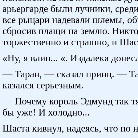
арьергарде были лучники, сред
все рыцари надевали шлемы, об
сбросив плащи на землю. Никто
торжественно и страшно, и Шас
«Ну, я влип... «. Издалека доне
— Таран, — сказал принц. — Та
казался серьезным.
— Почему король Эдмунд так т
бы уже! И холодно...
Шаста кивнул, надеясь, что по н