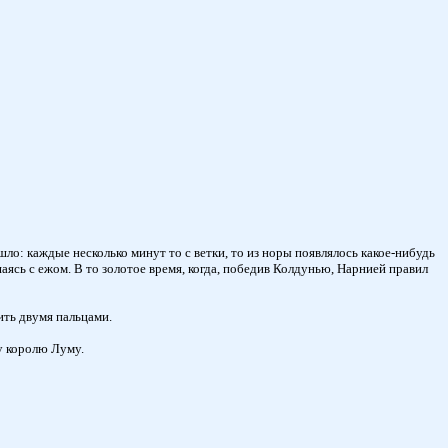
шло: каждые несколько минут то с ветки, то из норы появлялось какое-нибудь
шаясь с ежом. В то золотое время, когда, победив Колдунью, Нарнией правил
ить двумя пальцами.
у королю Луму.