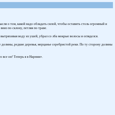
ысли о том, какой надо обладать силой, чтобы оставить столь огромный и
вниз по склону, петляя по траве.
, вытряхивая воду из ушей, убрал со лба мокрые волосы и огляделся.
ные долины, редкие деревья, мерцанье серебристой реки. По ту сторону долины
о все он! Теперь я в Нарнии».