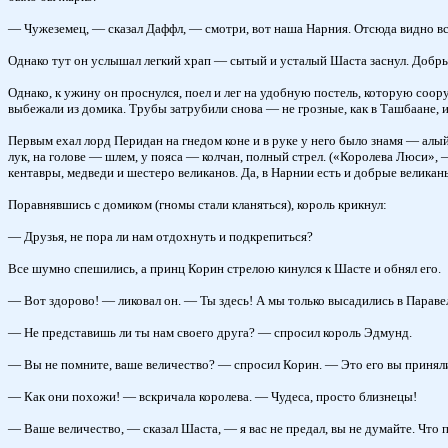
— Чужеземец, — сказал Даффл, — смотри, вот наша Нарния. Отсюда видно вс
Однако тут он услышал легкий храп — сытый и усталый Шаста заснул. Добрые г
Однако, к ужину он проснулся, поел и лег на удобную постель, которую соору
выбежали из домика. Трубы затрубили снова — не грозные, как в Ташбаане, и н
Первым ехал лорд Перидан на гнедом коне и в руке у него было знамя — алый 
лук, на голове — шлем, у пояса — колчан, полный стрел. («Королева Люси», 
кентавры, медведи и шестеро великанов. Да, в Нарнии есть и добрые великаны
Поравнявшись с домиком (гномы стали кланяться), король крикнул:
— Друзья, не пора ли нам отдохнуть и подкрепиться?
Все шумно спешились, а принц Корин стрелою кинулся к Шасте и обнял его.
— Вот здорово! — ликовал он. — Ты здесь! А мы только высадились в Паравеле
— Не представишь ли ты нам своего друга? — спросил король Эдмунд.
— Вы не помните, ваше величество? — спросил Корин. — Это его вы приняли
— Как они похожи! — вскричала королева. — Чудеса, просто близнецы!
— Ваше величество, — сказал Шаста, — я вас не предал, вы не думайте. Что п