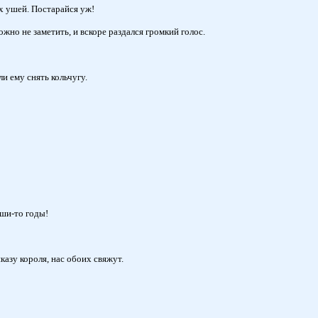
их ушей. Постарайся уж!
ожно не заметить, и вскоре раздался громкий голос.
и ему снять кольчугу.
аши-то годы!
казу короля, нас обоих свяжут.