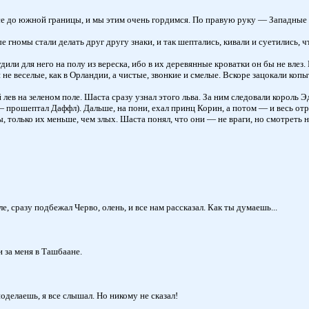
е до южной границы, и мы этим очень гордимся. По правую руку — Западные 
номы стали делать друг другу знаки, и так шептались, кивали и суетились, чт
дили для него на полу из вереска, ибо в их деревянные кроватки он бы не влез
е веселые, как в Орландии, а чистые, звонкие и смелые. Вскоре зацокали копыт
лев на зеленом поле. Шаста сразу узнал этого льва. За ним следовали король 
— прошептал Даффл). Дальше, на пони, ехал принц Корин, а потом — и весь отр
, только их меньше, чем злых. Шаста понял, что они — не враги, но смотреть 
, сразу подбежал Черво, олень, и все нам рассказал. Как ты думаешь...
 за меня в Ташбаане.
оделаешь, я все слышал. Но никому не сказал!