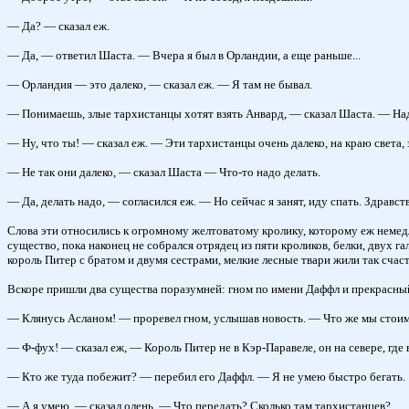
— Да? — сказал еж.
— Да, — ответил Шаста. — Вчера я был в Орландии, а еще раньше...
— Орландия — это далеко, — сказал еж. — Я там не бывал.
— Понимаешь, злые тархистанцы хотят взять Анвард, — сказал Шаста. — Над
— Ну, что ты! — сказал еж. — Эти тархистанцы очень далеко, на краю света,
— Не так они далеко, — сказал Шаста — Что-то надо делать.
— Да, делать надо, — согласился еж. — Но сейчас я занят, иду спать. Здравст
Слова эти относились к огромному желтоватому кролику, которому еж немедлен
существо, пока наконец не собрался отрядец из пяти кроликов, белки, двух г
король Питер с братом и двумя сестрами, мелкие лесные твари жили так счаст
Вскоре пришли два существа поразумней: гном по имени Даффл и прекрасный 
— Клянусь Асланом! — проревел гном, услышав новость. — Что же мы стоим
— Ф-фух! — сказал еж, — Король Питер не в Кэр-Паравеле, он на севере, где в
— Кто же туда побежит? — перебил его Даффл. — Я не умею быстро бегать.
— А я умею, — сказал олень. — Что передать? Сколько там тархистанцев?