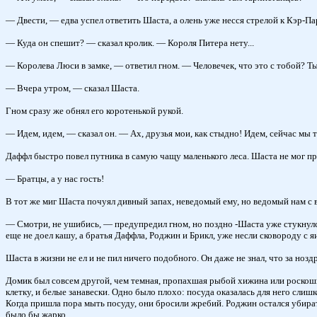
— Двести, — едва успел ответить Шаста, а олень уже несся стрелой к Кэр-Па
— Куда он спешит? — сказал кролик. — Короля Питера нету...
— Королева Люси в замке, — ответил гном. — Человечек, что это с тобой? Ты
— Вчера утром, — сказал Шаста.
Гном сразу же обнял его коротенькой рукой.
— Идем, идем, — сказал он. — Ах, друзья мои, как стыдно! Идем, сейчас мы т
Даффл быстро повел путника в самую чащу маленького леса. Шаста не мог пр
— Братцы, а у нас гость!
В тот же миг Шаста почуял дивный запах, неведомый ему, но ведомый нам с
— Смотри, не ушибись, — предупредил гном, но поздно -Шаста уже стукнулся 
еще не доел кашу, а братья Даффла, Роджин и Брикл, уже несли сковороду с 
Шаста в жизни не ел и не пил ничего подобного. Он даже не знал, что за ноз
Домик был совсем другой, чем темная, пропахшая рыбой хижина или роскошны
клетку, и белые занавески. Одно было плохо: посуда оказалась для него сли
Когда пришла пора мыть посуду, они бросили жребий. Роджин остался убирать
было бы жарко.