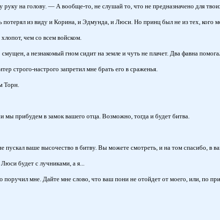
у руку на голову. — А вообще-то, не слушай то, что не предназначено для тво
 потерял из виду и Корина, и Эдмунда, и Люси. Но принц был не из тех, кого м
хлопот, чем со всем войском.
смущен, а незнакомый гном сидит на земле и чуть не плачет. Два фавна помогал
тер строго-настрого запретил мне брать его в сраженья.
м Торн.
и мы прибудем в замок вашего отца. Возможно, тогда и будет битва.
е пускал ваше высочество в битву. Вы можете смотреть, и на том спасибо, в в
юси будет с лучниками, а я...
 поручил мне. Дайте мне слово, что ваш пони не отойдет от моего, или, по при