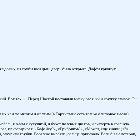
ял домик, из трубы шел дым, дверь была открыта. Даффл крикнул:
ький. Вот так. — Перед Шастой поставили миску овсянки и кружку сливок. Он
 их чем-то мягким и желтым (в Тархистане есть только оливковое масло).
бель, и часы с кукушкой, и букет полевых цветов, и скатерть в красную
го раз, приговаривая: «Кофейку?», «Грибочков?», «Может, еще яичницы?»
 закурили трубки. Роса уже высохла, солнце припекало. Если бы не ветерок,