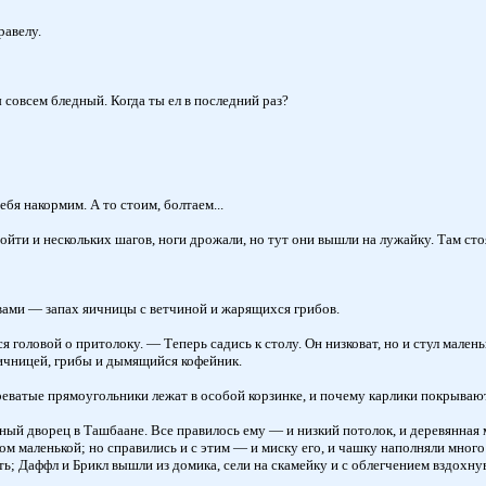
равелу.
 совсем бледный. Когда ты ел в последний раз?
ебя накормим. А то стоим, болтаем...
ойти и нескольких шагов, ноги дрожали, но тут они вышли на лужайку. Там сто
 вами — запах яичницы с ветчиной и жарящихся грибов.
головой о притолоку. — Теперь садись к столу. Он низковат, но и стул мален
яичницей, грибы и дымящийся кофейник.
древатые прямоугольники лежат в особой корзинке, и почему карлики покрывают
й дворец в Ташбаане. Все правилось ему — и низкий потолок, и деревянная ме
шком маленькой; но справились и с этим — и миску его, и чашку наполняли мно
; Даффл и Брикл вышли из домика, сели на скамейку и с облегчением вздохнув,