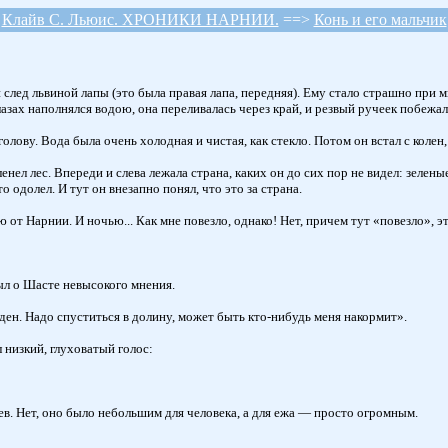
Клайв С. Льюис. ХРОНИКИ НАРНИИ.
==>
Конь и его мальчик
 след львиной лапы (это была правая лапа, передняя). Ему стало страшно при м
азах наполнялся водою, она переливалась через край, и резвый ручеек побежал 
голову. Вода была очень холодная и чистая, как стекло. Потом он встал с колен
ленел лес. Впереди и слева лежала страна, каких он до сих пор не видел: зеле
о одолел. И тут он внезапно понял, что это за страна.
т Нарнии. И ночью... Как мне повезло, однако! Нет, причем тут «повезло», эт
был о Шасте невысокого мнения.
ден. Надо спуститься в долину, может быть кто-нибудь меня накормит».
 низкий, глуховатый голос:
ев. Нет, оно было небольшим для человека, а для ежа — просто огромным.