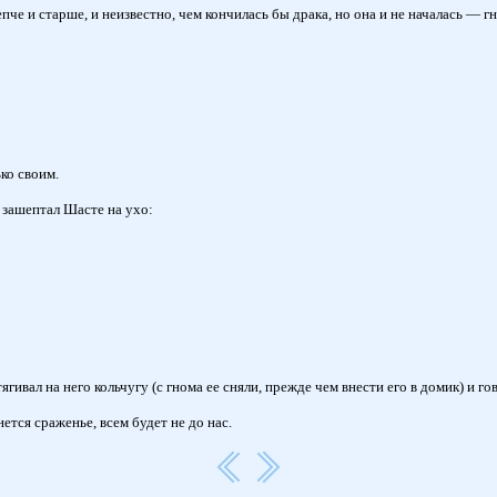
че и старше, и неизвестно, чем кончилась бы драка, но она и не началась — гн
ко своим.
, зашептал Шасте на ухо:
гивал на него кольчугу (с гнома ее сняли, прежде чем внести его в домик) и го
нется сраженье, всем будет не до нас.