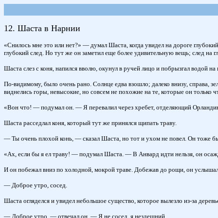
12. Шаста в Нарнии
«Снилось мне это или нет?» — думал Шаста, когда увидел на дороге глубокий
глубокий след. Но тут же он заметил еще более удивительную вещь; след на гл
Шаста слез с коня, напился вволю, окунул в ручей лицо и побрызгал водой на 
По-видимому, было очень рано. Солнце едва взошло; далеко внизу, справа, зе
виднелись горы, невысокие, но совсем не похожие на те, которые он только чт
«Вон что! — подумал он. — Я перевалил через хребет, отделяющий Орландию о
Шаста расседлал коня, который тут же принялся щипать траву.
— Ты очень плохой конь, — сказал Шаста, но тот и ухом не повел. Он тоже 
«Ах, если бы я ел траву! — подумал Шаста. — В Анвард идти нельзя, он осаж
И он побежал вниз по холодной, мокрой траве. Добежав до рощи, он услышал
— Доброе утро, сосед.
Шаста огляделся и увидел небольшое существо, которое вылезло из-за деревь
— Доброе утро, — отвечал он. — Я не сосед, я нездешний.