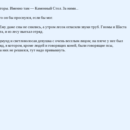
горы. Именно там — Каменный Стол. За ними...
о он бы проснулся, если бы мог.
. Ему даже сны не снились, а утром лесок огласили звуки труб. Гномы и Шаста
а, и из лесу выехал отряд.
Эдмунд и светловолосая девушка с очень веселым лицом; на плече у нее был
яд, в котором, кроме людей и говорящих коней, были говорящие псы,
на них не решился, тут надо привыкнуть.