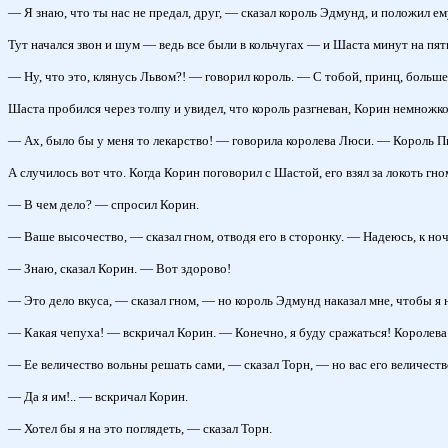
— Я знаю, что ты нас не предал, друг, — сказал король Эдмунд, и положил ем
Тут начался звон и шум — ведь все были в кольчугах — и Шаста минут на пять
— Ну, что это, клянусь Львом?! — говорил король. — С тобой, принц, больше 
Шаста пробился через толпу и увидел, что король разгневан, Корин немножко 
— Ах, было бы у меня то лекарство! — говорила королева Люси. — Король Пи
А случилось вот что. Когда Корин поговорил с Шастой, его взял за локоть гно
— В чем дело? — спросил Корин.
— Ваше высочество, — сказал гном, отводя его в сторонку. — Надеюсь, к ноч
— Знаю, сказал Корин. — Вот здорово!
— Это дело вкуса, — сказал гном, — но король Эдмунд наказал мне, чтобы я н
— Какая чепуха! — вскричал Корин. — Конечно, я буду сражаться! Королева Л
— Ее величество вольны решать сами, — сказал Торн, — но вас его величество
— Да я им!.. — вскричал Корин.
— Хотел бы я на это поглядеть, — сказал Торн.