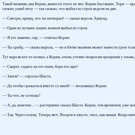
Такой мальчик, как Корин, вынести этого не мог. Корин был выше, Торн — креп
сильно ушиб ногу — так сильно, что выбыл из строя недели на две.
— Смотри, принц, что ты натворил! — сказал король Эдмунд.
— Один из лучших наших воинов выбыл из строя.
— Я его заменю, сир, — отвечал Корин.
— Ты храбр, — сказал король, — но в битве мальчик может нанести урон толь
Тут короля кто-то позвал, а Корин, очень учтиво попросив прощения у гнома
— Скорее, садись на его пони, бери его щит!
— Зачем? — спросил Шаста.
— Да чтобы сражаться вместе со мной! — воскликнул Корин.
— Ты что, не хочешь?
— А, да, конечно... — растерянно сказал Шаста. Корин, тем временем, уже натя
— Так. Через голову. Теперь меч. Поедем в хвосте, тихо, как мыши. Когда нач