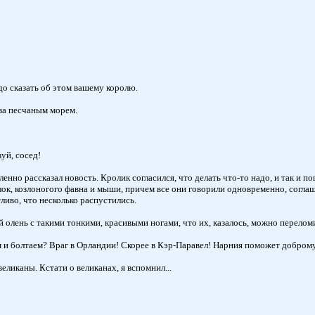
о сказать об этом вашему королю.
 за песчаным морем.
вуй, сосед!
но рассказал новость. Кролик согласился, что делать что-то надо, и так и по
алок, козлоногого фавна и мыши, причем все они говорили одновременно, согла
ливо, что несколько распустились.
олень с такими тонкими, красивыми ногами, что их, казалось, можно перелом
 и болтаем? Враг в Орландии! Скорее в Кэр-Паравел! Нарния поможет добром
еликаны. Кстати о великанах, я вспомнил...