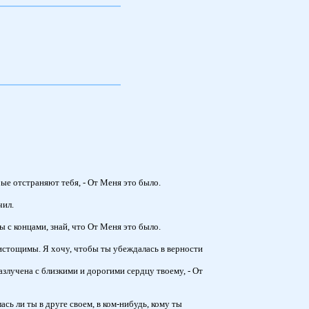
рые отстраняют тебя, - От Меня это было.
чил.
 с концами, знай, что От Меня это было.
еистощимы. Я хочу, чтобы ты убеждалась в верности
разлучена с близкими и дорогими сердцу твоему, - От
сь ли ты в друге своем, в ком-нибудь, кому ты