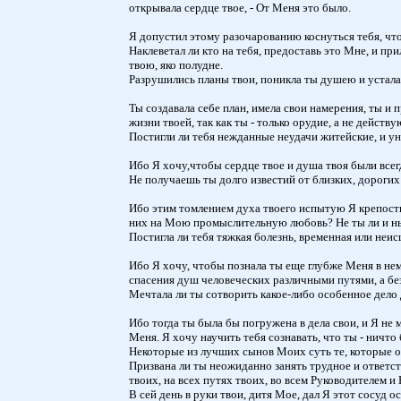
открывала сердце твое, - От Меня это было.
Я допустил этому разочарованию коснуться тебя, что
Наклеветал ли кто на тебя, предоставь это Мне, и п
твою, яко полудне.
Разрушились планы твои, поникла ты душею и устала
Ты создавала себе план, имела свои намерения, ты и
жизни твоей, так как ты - только орудие, а не действ
Постигли ли тебя нежданные неудачи житейские, и ун
Ибо Я хочу,чтобы сердце твое и душа твоя были вс
Не получаешь ты долго известий от близких, дорогих
Ибо этим томлением духа твоего испытую Я крепость 
них на Мою промыслительную любовь? Не ты ли и 
Постигла ли тебя тяжкая болезнь, временная или неис
Ибо Я хочу, чтобы познала ты еще глубже Меня в не
спасения душ человеческих различными путями, а бе
Мечтала ли ты сотворить какое-либо особенное дело 
Ибо тогда ты была бы погружена в дела свои, и Я не
Меня. Я хочу научить тебя сознавать, что ты - ничто
Некоторые из лучших сынов Моих суть те, которые о
Призвана ли ты неожиданно занять трудное и ответств
твоих, на всех путях твоих, во всем Руководителем и
В сей день в руки твои, дитя Мое, дал Я этот сосуд 