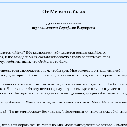
От Меня это было
Духовное завещание
иеросхимонаха Серафима Вырицкого
касается и Меня? Ибо касающееся тебя касается зеницы ока Моего.
бя, и поэтому для Меня составляет особую отраду воспитывать тебя.
очу, чтобы ты знала, что От Меня это было.
сность твоя заключается в том, чтобы дать Мне возможность защитить тебя.
людей, которые тебя не понимают, не считаются с тем, что тебе приятно, кото
случайно ты оказалась на своем месте, это то самое место,которое Я тебе назна
т Я поставил тебя в ту именно среду, в ту школу, где этот урок изучается.
 волю. Находишься ли ты в денежном затруднении, трудно тебе сводить концы
ты прибегала ко Мне и знала бы, что ты в зависимости от Меня. Мои запасы н
твоей: "Ты не верь Господу Богу твоему". Переживала ли ты ночь в скорби? Ты 
, чтобы ты обратилась ко Мне и во Мне могла найти утешение вечное. Обманула