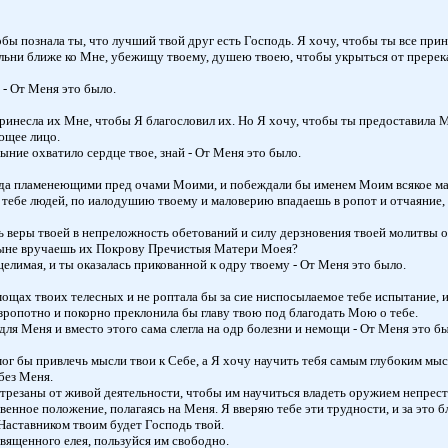
бы познала ты, что лучший твой друг есть Господь. Я хочу, чтобы ты все при
рильни ближе ко Мне, убежищу твоему, душею твоею, чтобы укрыться от пререка
 - От Меня это было.
 принесла их Мне, чтобы Я благословил их. Но Я хочу, чтобы ты предоставила
ующее лицо.
ыние охватило сердце твое, знай - От Меня это было.
егда пламенеющими пред очами Моими, и побеждали бы именем Моим всякое м
 тебе людей, по иалодушию твоему и маловерию впадаешь в ропот и отчаяние, 
веры твоей в непреложность обетований и силу дерзновения твоей молитвы о с
ныне вручаешь их Покрову Пречистыя Матери Моея?
целимая, и ты оказалась прикованной к одру твоему - От Меня это было.
мощах твоих телесных и не роптала бы за сие ниспосылаемое тебе испытание, 
зропотно и покорно преклонила бы главу твою под благодать Мою о тебе.
для Меня и вместо этого сама слегла на одр болезни и немощи - От Меня это б
 мог бы привлечь мысли твои к Себе, а Я хочу научить тебя самым глубоким м
 без Меня.
трезаны от живой деятельности, чтобы им научиться владеть оружием непрес
енное положение, полагаясь на Меня. Я вверяю тебе эти трудности, и за это б
 Наставником твоим будет Господь твой.
освященного елея, пользуйся им свободно.