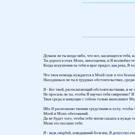
Думала ли ты когда-либо, что все, касающееся тебя, 
Ты дорога в очах Моих, многоценна, и Я возлюбил те
Когда искушения на тебя и враг придет, как река, Я х
Что твоя немощь нуждается в Моей силе и что безопа
Находишься ли ты в трудных обстоятельствах, среди 
Я - Бог твой, располагающий обстоятельствами, и не 
Не просила ли ты, чтобы Я научил тебя смирению? И во
Твоя среда и живущие с тобою только выполняют Мою
Ибо Я располагаю твоими средствами и хочу, чтобы 
Моей и Моих обетований.
Да не будет того, чтобы тебе могли сказать в нужде 
Меня это послано тебе.
Я - муж скорбей, изведавший болезни, Я допустил это