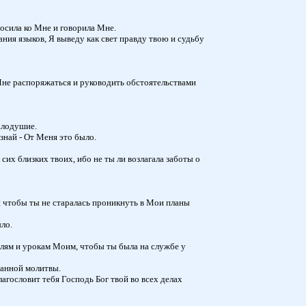
носила ко Мне и говорила Мне.
ния языков, Я выведу как свет правду твою и судьбу
 Мне распоряжаться и руководить обстоятельствами
алодушие.
знай - От Меня это было.
их близких твоих, ибо не ты ли возлагала заботы о
и чтобы ты не старалась проникнуть в Мои планы
ыло.
ыслям и урокам Моим, чтобы ты была на службе у
танной молитвы.
лагословит тебя Господь Бог твой во всех делах