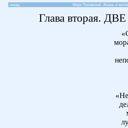
назад
Марк Поповский. Жизнь и житие
Глава вторая. Д
«
мор
неп
«Не
де
л