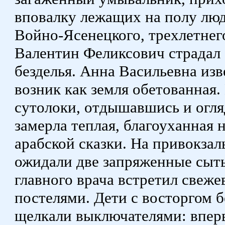
вповалку лежащих на полу люд
Войно-Ясенецкого, трехлетнего
Валентин Феликсович страдал 
безделья. Анна Васильевна из
возник как земля обетованная.
сутолоки, отдышавшись и огля
замерла теплая, благоуханная н
арабской сказки. На привокз
ожидали две запряженные сыт
главного врача встретил све
постелями. Дети с восторгом б
щелкали выключателями: вперв