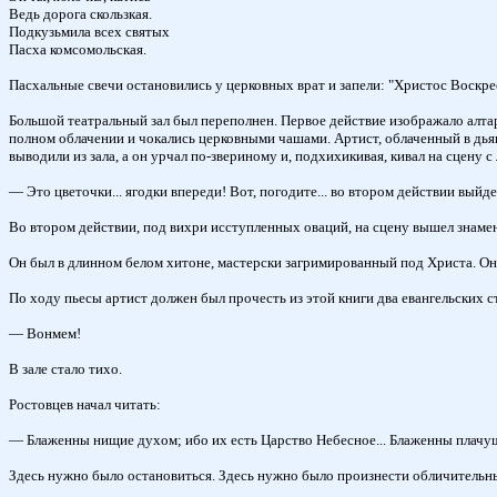
Ведь дорога скользкая.
Подкузьмила всех святых
Пасха комсомольская.
Пасхальные свечи остановились у церковных врат и запели: "Христос Воскрес
Большой театральный зал был переполнен. Первое действие изображало алтар
полном облачении и чокались церковными чашами. Артист, облаченный в дьяко
выводили из зала, а он урчал по-звериному и, подхихикивая, кивал на сцену
— Это цветочки... ягодки впереди! Вот, погодите... во втором действии выйд
Во втором действии, под вихри исступленных оваций, на сцену вышел знаме
Он был в длинном белом хитоне, мастерски загримированный под Христа. Он 
По ходу пьесы артист должен был прочесть из этой книги два евангельских 
— Вонмем!
В зале стало тихо.
Ростовцев начал читать:
— Блаженны нищие духом; ибо их есть Царство Небесное... Блаженны плачущи
Здесь нужно было остановиться. Здесь нужно было произнести обличительны