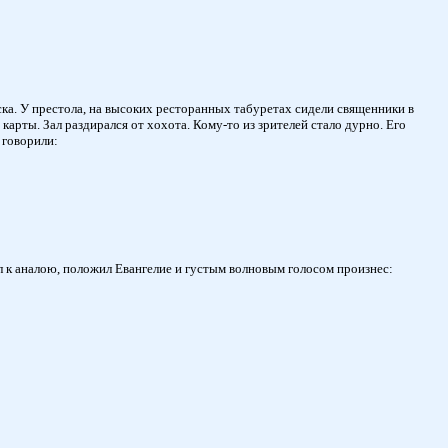
ска. У престола, на высоких ресторанных табуретах сидели священники в
арты. Зал раздирался от хохота. Кому-то из зрителей стало дурно. Его
 говорили:
л к аналою, положил Евангелие и густым волновым голосом произнес: