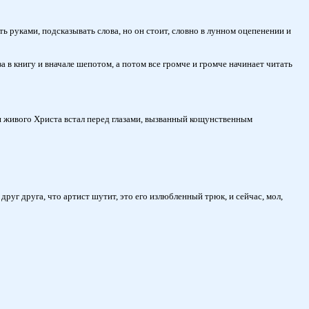
ь руками, подсказывать слова, но он стоит, словно в лунном оцепенении и
а в книгу и вначале шепотом, а потом все громче и громче начинает читать
ли живого Христа встал перед глазами, вызванный кощунственным
друг друга, что артист шутит, это его излюбленный трюк, и сейчас, мол,