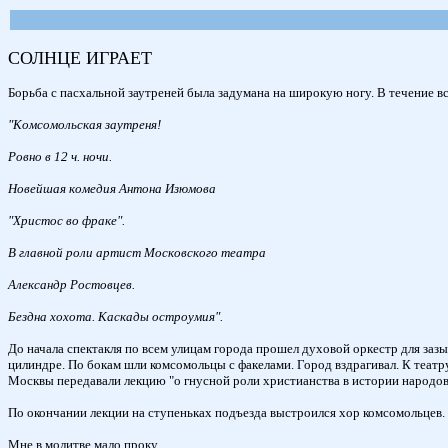
СОЛНЦЕ ИГРАЕТ
Борьба с пасхальной заутреней была задумана на широкую ногу. В течение 
"Комсомольская заутреня!
Ровно в 12 ч. ночи.
Новейшая комедия Антона Изюмова
"Христос вo фраке".
В главной роли артист Московского театра
Александр Ростовцев.
Бездна хохота. Каскады остроумия".
До начала спектакля по всем улицам города прошел духовой оркестр для заз
цилиндре. По бокам шли комсомольцы с факелами. Город вздрагивал. К теат
Москвы передавали лекцию "о гнусной роли христианства в истории народов
По окончании лекции на ступеньках подъезда выстроился хор комсомольцев.
Мне в молитве мало проку,