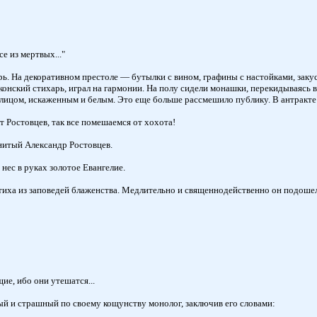
е из мертвых..."
ь. На декоративном престоле — бутылки с вином, графины с настойками, заку
нский стихарь, играл на гармонии. На полу сидели монашки, перекидываясь в к
 с лицом, искаженным и белым. Это еще больше рассмешило публику. В антракте
ет Ростовцев, так все помешаемся от хохота!
нитый Александр Ростовцев.
нес в руках золотое Евангелие.
стиха из заповедей блаженства. Медлительно и священнодейственно он подоше
е, ибо они утешатся...
й и страшный по своему кощунству монолог, заключив его словами: