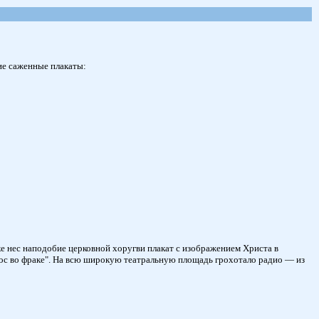
ие саженные плакаты:
ке нес наподобие церковной хоругви плакат с изображением Христа в
тос во фраке". На всю широкую театральную площадь грохотало радио — из