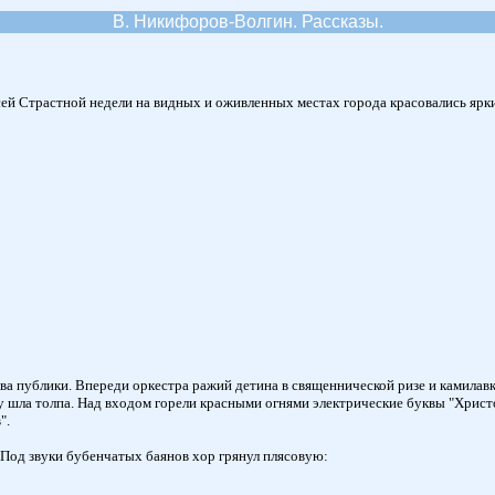
В. Никифоров-Волгин. Рассказы.
всей Страстной недели на видных и оживленных местах города красовались ярк
ыва публики. Впереди оркестра ражий детина в священнической ризе и камилав
ру шла толпа. Над входом горели красными огнями электрические буквы "Хрис
".
 Под звуки бубенчатых баянов хор грянул плясовую: