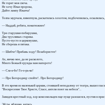
Не горит моя свеча.
Не хочу Ильи пророка,
Дайте лампу Ильича!
Толпа заурчала, взвизгнула, раскатилась хохотом, подбоченилась, оскалила
— Наддай, ребята, поматюжнее!
Три старушки-побирушки,
Два трухлявых старика.
Пусто-пусто в церковушке,
Не сберешь и пятака.
— Шибче! Прибавь ходу! Позабористее!
Ах, яичко мое, да не расколото,
Много Божьей ерунды нам напорото!
— Сла-а-бо! Го-о-рь-ко!
— Про Богородицу спойте!.. Про Богородицу!
В это время из маленькой церкви, стоявшей неподалеку от театра, вышел п
"Воскресение Твое Христе, Спасе, ангели поют на небеси"...
Завидев крестный ход, хор комсомольцев еще пуще разошелся, пустив в приск
Эй ты, яблочко, катись