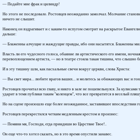
— Подайте мне фрак и цилиндр!
Но этого не последовало. Ростовцев неожиданно замолчал. Молчание становит
ничего не слышит.
Наконец он вздрагивает и с каким-то испугом смотрит на раскрытое Евангелие
дальше:
— Блаженны алчущие и жаждущие правды, ибо они насытятся. Блаженны мило
Власть ли его чудесного голоса, обаяние ли артистического его имени, ноч
перевоплощением артиста, — но в театре стояла такая тишина, что слышно 
И в эту тишину шли, как пасхальные свечи вокруг церкви, слова Христа:
— Вы свет мира... любите врагов ваших... и молитесь за обижающих вас и гон
Ростовцев прочитал всю главу, и никто в зале не пошевельнулся. За кулисами
ударит в темя публики таким "коленцем", что все превратится в веселый пля
Но на сцене произошло еще более неожиданное, заставившее впоследствии г
Ростовцев перекрестился четким медленным крестом и произнес:
— Помяни мя, Господи, егда приидиши во Царствие Твое!..
Он еще что-то хотел сказать, но в это время опустили занавес.