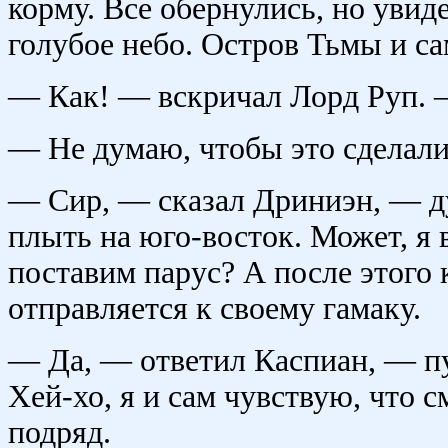
корму. Все обернулись, но увид
голубое небо. Остров Тьмы и са
— Как! — вскричал Лорд Руп. 
— Не думаю, чтобы это сделал
— Сир, — сказал Дриниэн, — ду
плыть на юго-восток. Может, я
поставим парус? А после этого 
отправляется к своему гамаку.
— Да, — ответил Каспиан, — пус
Хей-хо, я и сам чувствую, что 
подряд.