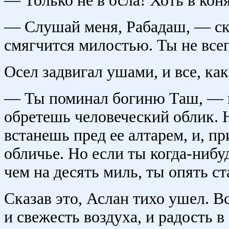
— Только не в осла! Хоть в коня.
— Слушай меня, Рабадаш, — ск
смягчится милостью. Ты не все
Осел задвигал ушами, и все, как
— Ты поминал богиню Таш, — п
обретешь человеческий облик. Н
встанешь пред ее алтарем, и, пр
обличье. Но если ты когда-нибу
чем на десять миль, ты опять ст
Сказав это, Аслан тихо ушел. Вс
и свежесть воздуха, и радость в