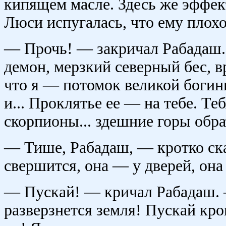
кипящем масле. Здесь же эффек
Люси испугалась, что ему плохо
— Прочь! — закричал Рабадаш.
демон, мерзкий северный бес, в
что я — потомок великой богин
и... Проклятье ее — на тебе. Те
скорпионы... здешние горы обрат
— Тише, Рабадаш, — кротко ска
свершится, она — у дверей, она 
— Пускай! — кричал Рабадаш. 
разверзнется земля! Пускай кро