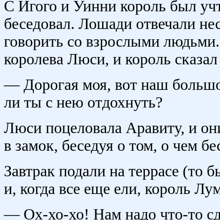
С Игого и Уинни король был учт
беседовал. Лошади отвечали н
говорить со взрослыми людьми.
королева Люси, и король сказал
— Дорогая моя, вот наш большо
ли ты с нею отдохнуть?
Люси поцеловала Аравиту, и он
в замок, беседуя о том, о чем б
Завтрак подали на террасе (то б
и, когда все еще ели, король Лу
— Ох-хо-хо! Нам надо что-то сд