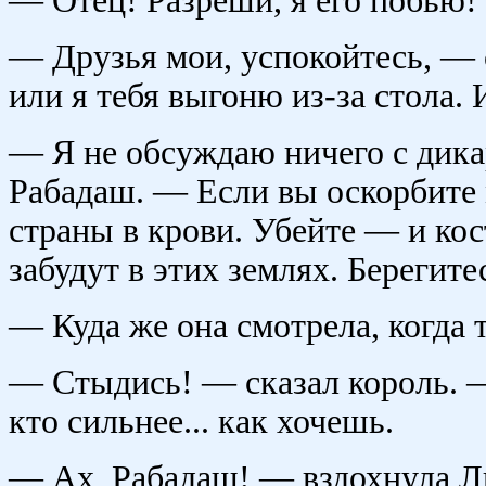
— Отец! Разреши, я его побью!
— Друзья мои, успокойтесь, — 
или я тебя выгоню из-за стола. 
— Я не обсуждаю ничего с дик
Рабадаш. — Если вы оскорбите 
страны в крови. Убейте — и кос
забудут в этих землях. Берегите
— Куда же она смотрела, когда
— Стыдись! — сказал король. — 
кто сильнее... как хочешь.
— Ах, Рабадаш! — вздохнула Л