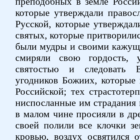
преподобных в земле Россий
которые утверждали правосл
Русской, которые утверждали
святых, которые притворилис
были мудры и своими кажу
смиряли свою гордость, 
святостью и следовать Е
угодников Божиих, которые 
Российской; тех страстотер
ниспосланные им страдания и
в малом чине просияли в др
своей полили все клочки зе
кровью, воздух освятился 