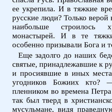
ее укрепила. И в тяжкие вре
русские люди? Только верой в
наибольше строилось х
монастырей. И в те тяжк
особенно призывали Бога и т
Еще задолго до наших бед
святые, принадлежавшие к ру
и просиявшие в иных места
угодников Божиих кто? 
пленником во времена Петра 
так был тверд в христианск
мусульмане, видя праведну