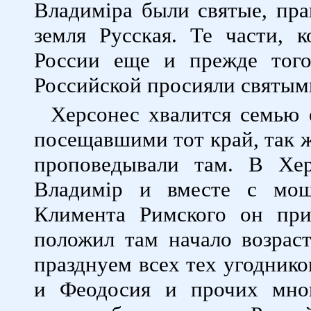
Владимiра были святые, пра
земля Русская. Те части, 
России еще и прежде тог
Российской просияли святым
Херсонес хвалится семью 
посещавшими тот край, так 
проповедывали там. В Хер
Владимiр и вместе с мощ
Климента Римского он пр
положил там начало возрас
празднуем всех тех угодни
и Феодосия и прочих мног