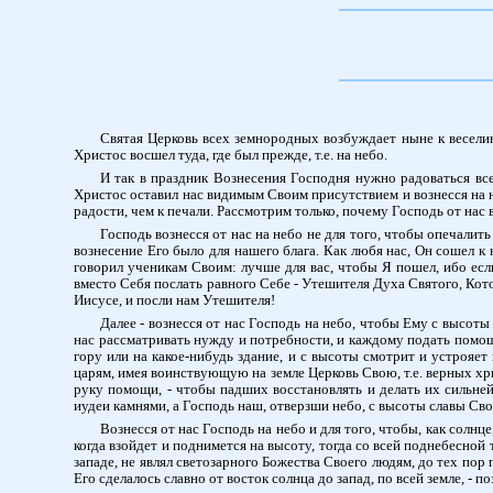
Святая Церковь всех земнородных возбуждает ныне к весели
Христос восшел туда, где был прежде, т.е. на небо.
И так в праздник Вознесения Господня нужно радоваться вс
Христос оставил нас видимым Своим присутствием и вознесся на н
радости, чем к печали. Рассмотрим только, почему Господь от нас 
Господь вознесся от нас на небо не для того, чтобы опечалит
вознесение Его было для нашего блага. Как любя нас, Он сошел к 
говорил ученикам Своим: лучше для вас, чтобы Я пошел, ибо если 
вместо Себя послать равного Себе - Утешителя Духа Святого, Кото
Иисусе, и посли нам Утешителя!
Далее - вознесся от нас Господь на небо, чтобы Ему с высоты 
нас рассматривать нужду и потребности, и каждому подать помощь.
гору или на какое-нибудь здание, и с высоты смотрит и устрояет 
царям, имея воинствующую на земле Церковь Свою, т.е. верных хр
руку помощи, - чтобы падших восстановлять и делать их сильней
иудеи камнями, а Господь наш, отверзши небо, с высоты славы Своей
Вознесся от нас Господь на небо и для того, чтобы, как солн
когда взойдет и поднимется на высоту, тогда со всей поднебесной
западе, не являл светозарного Божества Своего людям, до тех пор 
Его сделалось славно от восток солнца до запад, по всей земле, - п