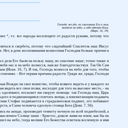
Господь же убо, по глаголании Его к ним,
вознесся на небо, и седе одесную Бога.
(Марк. 16, 19).
рвее
*
, т.е. все народы восплещите от радости руками, потому что
алиться и скорбеть, потому что сладчайший Спаситель наш Иисус
х. Нет, в день воспоминания вознесения Господня больше причин к
се дела Его были на пользу нашу, во спасение наше; точно также и
любя нас и на небо вознесся, нам же благодетельствуя. Так Он Сам
м (Иоан. 16, 7). И так, Господь вознесся на небо для того, чтобы
гонениях. - Вот первая причина радости. Гряди же, гряди, Господи
, как Вождю на свое воинство, чтобы всякого видеть и у каждого из
 видеть все свои полки, восходит для того на высокое место, - на
о их одолевают, посылает им скорую помощь: так Господь наш, Царь
каждого и подвизающимся сплетать венцы, а изнемогающим подавать
еник Стефан подвизается в страдальческом подвиге, его побивают
ерста, и Сына человеча одесную стояща Бога (Деян. 7, 56).
шись на западе, производит темноту ночную по всей поднебесной, а
мысленное Солнце наше - Христос, доколе живя на земле, как бы на
осшел на небо, тогда молния Его Божества осветила вселенную и имя