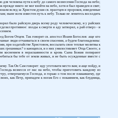
о для человека пути к небу до самого вознесения Господа на небо;
к прежде никто не мог взойти на небо, хотя и был праведен и свят;
м пошли вслед за Христом души св. праотцев и пророков, изведенные
м; ныне всем известен путь к небу. Только не ленитесь восходить
творил было райскую дверь всему роду человеческому, и у райских
делал противное: входы к смерти и аду затворил, а рай отверз - и
есением.
ед Богом Отцем. Так говорит св. апостол Иоанн Богослов: аще кто
грешные люди отчаиваться в своем спасении, а будем благонадежны:
ами, при ходатайстве Христовом, воссылать свои теплые молитвы к
аких грешниках? о кающихся, и о них умилостивляет Отца Своего; а
им коснением в нераскаянности и кровь Сына Божия попирают
ребиться бы тебе от земли живых, и не быть осужденные вместе с
шему. Так Он Сам говорит: иду уготовати место вам; и аще пойду, и
 Господь вознесся от нас на небо, чтобы приготовить каждому из
тру, отвергшемуся Господа, и горько о том после плакавшему, где
своих, как Петр, припадем к ногам Его с покаянием, как блудница,