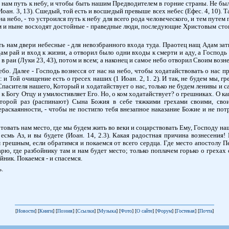
ь нам путь к небу, и чтобы быть нашим Предводителем в горние страны. Не был
оан. 3, 13). Сшедый, той есть и восшедый превыше всех небес (Ефес. 4, 10). Та
на небо, - то устроился путь к небу для всего рода человеческого, и тем путе
им и ныне восходят достойные - праведные люди, последующие Христовым стопа
ить нам двери небесные - для невозбранного входа туда. Праотец нащ Адам за
 рай и вход к жизни, а отворил было одни входы к смерти и аду, а Господь с
 раи (Луки 23, 43), потом и всем; а наконец и самое небо отворил Своим возн
о. Далее - Господь вознесся от нас на небо, чтобы ходатайствовать о нас пр
и Той очищение есть о гресех наших (1 Иоан. 2, 1. 2). И так, не будем мы, 
Спасителя нашего, Который и ходатайствует о нас, только не будем ленивы и с
 к Богу Отцу и умилостивляет Его. Но, о ком ходатайствует? о грешниках. О к
второй раз (распинают) Сына Божия в себе тяжкими грехами своими, сво
раскаянности, - чтобы не постигло тебя внезапное наказание Божие и не пот
отовать нам место, где мы будем жить во веки и соцарствовать Ему, Господу на
есмь Аз, и вы будете (Иоан. 14, 2.3). Какая радостная причина вознесения!
 грешным, если обратимся и покаемся от всего сердца. Где место апостолу Пе
рю, где разбойнику там и нам будет место; только поплачем горько о грехах 
йник. Покаемся - и спасемся.
.
[
Новости
] [
Книги
] [
Поэзия
] [
Ссылки
] [
Музыка
] [
Фото
] [
О сайте
] [
Форум
] [
Гостевая
] [
Почта
]