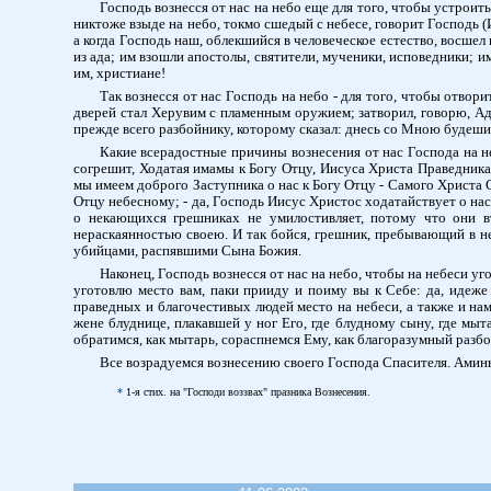
Господь вознесся от нас на небо еще для того, чтобы устроит
никтоже взыде на небо, токмо сшедый с небесе, говорит Господь (И
а когда Господь наш, облекшийся в человеческое естество, восшел 
из ада; им взошли апостолы, святители, мученики, исповедники; 
им, христиане!
Так вознесся от нас Господь на небо - для того, чтобы отвор
дверей стал Херувим с пламенным оружием; затворил, говорю, Адам
прежде всего разбойнику, которому сказал: днесь со Мною будеши в
Какие всерадостные причины вознесения от нас Господа на неб
согрешит, Ходатая имамы к Богу Отцу, Иисуса Христа Праведника: 
мы имеем доброго Заступника о нас к Богу Отцу - Самого Христа 
Отцу небесному; - да, Господь Иисус Христос ходатайствует о нас
о некающихся грешниках не умилостивляет, потому что они 
нераскаянностью своею. И так бойся, грешник, пребывающий в не
убийцами, распявшими Сына Божия.
Наконец, Господь вознесся от нас на небо, чтобы на небеси уг
уготовлю место вам, паки прииду и поиму вы к Себе: да, идеже 
праведных и благочестивых людей место на небеси, а также и нам
жене блуднице, плакавшей у ног Его, где блудному сыну, где мыта
обратимся, как мытарь, сораспнемся Ему, как благоразумный разбо
Все возрадуемся вознесению своего Господа Спасителя. Аминь
*
1-я стих. на "Господи воззвах" празника Вознесения.