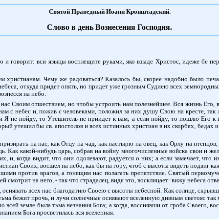
Святой Праведный Иоанн Кронштадский.
Слово в день Вознесения Господня.
ю и говорит: вси языцы восплещите руками, яко взыде Христос, идеже бе пе
ем христианам. Чему же радоваться? Казалось бы, скорее надобно было печ
ебеса, откуда придет опять, но придет уже грозным Судиею всех земнородны
вознесся на небо.
ь нас Своим отшествием, но чтобы устроить нам полезнейшее. Вся жизнь Его, в
нам с небес и, пожив с человеками, положил за них душу Свою на кресте, так 
Я не пойду, то Утешитель не приидет к вам; а если пойду, то пошлю Его к ва
рый утешил бы св. апостолов и всех истинных христиан в их скорбях, бедах и 
призирать на нас, как Отцу на чад, как пастырю на овец, как Орлу на птенцов
 Как какой-нибудь царь, собрав на войну многочисленные войска свои и желая
их, и, когда видит, что они одолевают, радуется о них; а если замечает, чт
истиан Своих, восшел на небо, как бы на гору, чтоб с высоты видеть подвиг 
шими против врагов, а гонящим нас полагать препятствие. Святый первомуч
 смотрит на него, - так что страдалец, видя это, восклицает: вижу небеса отв
це, осиявать всех нас благодатию Своею с высоты небесной. Как солнце, скрыв
 тьма бежит прочь, и лучи солнечные осиявают вселенную дивным светом: так 
по всей земле была тьма незнания Бога; а когда, воссиявши от гроба Своего, в
ознанием Бога просветилась вся вселенная.