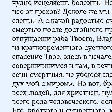
чудно исцеляешь болезни? Н
нас от грехов? Доколе же мы
слепы? А с какой радостью с
смертью после достойного пр
отпущаеши раба Твоего, Влад
из кратковременного суетного
спасение Твое, здесь в начал
совершившимся и там, в вечн
сени смертныя, не убоюся зл
дух мой с миром». Но вот, бр
всех людей, для христиан, иуд
всего рода человеческого; ес
Его, кроткого и смиренного, 