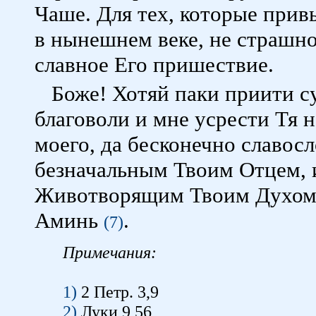
Чаше. Для тех, которые прив
в нынешнем веке, не страшно
славное Его пришествие.
Боже! Хотяй паки приити с
благоволи и мне усрести Тя 
моего, да бесконечно славос
безначальным Твоим Отцем, 
Животворящим Твоим Духомъ,
Аминь
.
(7)
Примечания:
1)
2 Петр. 3,9
2)
Луки 9,56