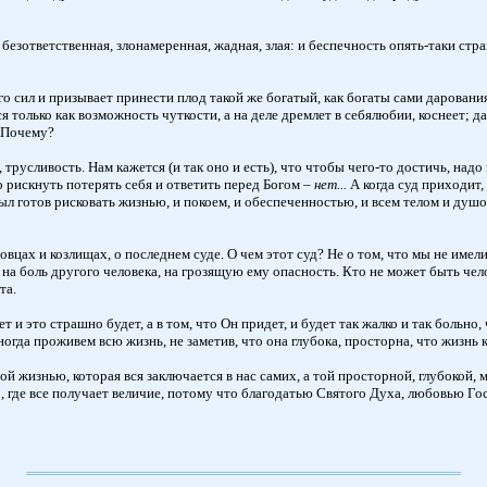
 безответственная, злонамеренная, жадная, злая: и беспечность опять-таки стра
го сил и призывает принести плод такой же богатый, как богаты сами даровани
я только как возможность чуткости, а на деле дремлет в себялюбии, коснеет; д
. Почему?
трусливость. Нам кажется (и так оно и есть), что чтобы чего-то достичь, над
но рискнуть потерять себя и ответить перед Богом –
нет...
А когда суд приходит, 
был готов рисковать жизнью, и покоем, и обеспеченностью, и всем телом и ду
цах и козлищах, о последнем суде. О чем этот суд? Не о том, что мы не имели
на боль другого человека, на грозящую ему опасность. Кто не может быть челов
та.
 и это страшно будет, а в том, что Он придет, и будет так жалко и так больно,
огда проживем всю жизнь, не заметив, что она глубока, просторна, что жизнь 
ой жизнью, которая вся заключается в нас самих, а той просторной, глубокой, 
сто, где все получает величие, потому что благодатью Святого Духа, любовью 