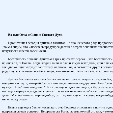
Во имя Отца и Сына и Святого Духа.
Прочитанная сегодня притча о талантах – одно из целого ряда пророчес
, то мы видим, что Спаситель предупреждает нас о трех основных опасностях
нечуткости и бесчеловечности.
Беспечность описана Христом в трех притчах: первая – это беспечность 
пришел в дни Ноевы. Тогда люди и пили, и ели, и замуж выходили, и ни о чем
так: две женщины будут работать у жернова – одна возьмется, другая оставитс
радующаяся на жизнь и забывающая, что жизнь не такая плоская, а что она гл
Другая беспечность – злая беспечность, которая пользуется тем, что Бог,
говорится о слуге, который был послан надзирателем над другими. Ему было
нуждах. А раб этот подумал: "Не скоро еще придет господин; я буду пить, есть
господин вернулся, когда не ждали его, и застиг неверного раба в его неправ
далек. Мы не спешим творить добро, потому что еще есть время; когда-нибудь, 
мы – перед судом.
Есть и еще одна беспечность, которую Господь описывает в притче о деся
исправиться еще успеется. Не придет же Бог во время ночной стражи, – можн