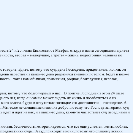
сть 24 и 25 главы Евангелия от Матфея, откуда и взята сегодняшняя притча
ечность, вторая – малодушие, а третья – жизнь, недостойная человека по
 говорит: Бдите, потому что суд, день Господень, придет внезапно, как он
день нарастал и в какой-то день разразился гневом и потопом. Будет и позже
чность – такая нам обычная, привычная, родная, благодушная, веселая,
едлит, потому что
долготерпит о
нас... В притче Господней в этой 24 главе
 его нет, когда он сам не может видеть их жизнь и позаботиться о их
 в его власти, будто в отсутствие господне его достоинство – господское. А
чна. Мы тоже не спешим меняться на добро, потому что Господь за горами, суд
идет и идет на нас, и в какой-то день, какой-то час встанет суд перед нами и
ливая, беспечность, которая надеется, что все еще успеется: жить, любить,
 предвестники суда... А суд приходит в ночи, потому что спящему всякий