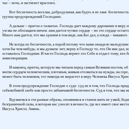
час – ночь, и застигает врасплох.
Вот беспечность веселая, добродушная, как будто и не злая: беспечность
группа предупреждений Господних.
А дальше – притча о талантах. Господь дает каждому дарование в меру е
ум мы не обогащаем ничем: нам дается чуткое сердце – но это сердце остаетс
Много нам дается, что мы храним в том виде, как Бог дал, а плода – никакого
Не всегда по беспечности, а порой потому что нами овладело малодушие, 
хотя бы чем-нибудь; и мы думаем: нет, верну я Господу то, что Он мне дал, 
оставалось Господним. И часто Господь вернет это Себе и отдаст тому, кто 
животворящим.
И наконец, притча, которую мы читаем перед самым Великим постом, об ов
могли сердцем человеческим, плотяньм, живым отозваться на нужды, на горе, 
может быть человеком, тот никогда не вырастет в меру Человека Иисуса Хрис
В этом предупреждение Господне о суде: суд не в том, что Господь придет
себялюбивой злобе или просто забывчивой беспечности. Суд в том, что мы ин
Вдумаемся в эти разные образы, опомнимся и станем жить не узкой, бедн
безграничной силы, и которая нас уносит в вечность, где все имеет свое ме
Иисуса Христа. Аминь.