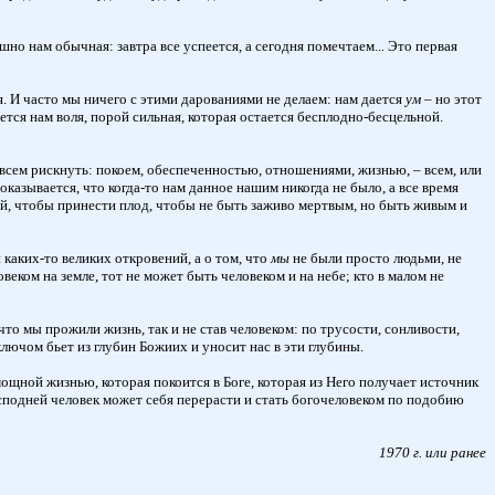
шно нам обычная: завтра все успеется, а сегодня помечтаем... Это первая
я. И часто мы ничего с этими дарованиями не делаем: нам дается
ум –
но этот
ается нам воля, порой сильная, которая остается бесплодно-бесцельной.
о всем рискнуть: покоем, обеспеченностью, отношениями, жизнью, – всем, или
оказывается, что когда-то нам данное нашим никогда не было, а все время
шой, чтобы принести плод, чтобы не быть заживо мертвым, но быть живым и
 каких-то великих откровений, а о том, что
мы
не были просто людьми, не
еком на земле, тот не может быть человеком и на небе; кто в малом не
 что мы прожили жизнь, так и не став человеком: по трусости, сонливости,
ключом бьет из глубин Божиих и уносит нас в эти глубины.
мощной жизнью, которая покоится в Боге, которая из Него получает источник
Господней человек может себя перерасти и стать богочеловеком по подобию
1970 г. или ранее