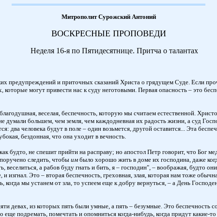
Митрополит Сурожский Антоний
ВОСКРЕСНЫЕ ПРОПОВЕДИ
Неделя 16-я по Пятидесятнице. Притча о талантах
ких предупреждений и приточных сказаний Христа о грядущем Суде. Если проче
, которые могут привести нас к суду неготовыми. Первая опасность – это бесп
благодушная, веселая, беспечность, которую мы считаем естественной. Христос
 не думали большем, чем земля, чем каждодневная их радость жизни, а суд Госпо
я: два человека будут в поле – один возьмется, другой оставится... Эта беспе
убокая, бездонная, что она уходит в вечность.
 как будто, не спешит прийти на расправу; но апостол Петр говорит, что Бог м
 поручено следить, чтобы
им
было хорошо жить в доме их господина, даже когда
, веселиться, а рабов буду гнать и бить, я – господин", – воображая, будто они
де, и изгнал. Это – вторая беспечность, греховная, злая, которая нам тоже обы
когда мы устанем от зла, то успеем еще к добру вернуться, – а День Господень 
ти девах, из которых пять были умные, а пять – безумные. Это беспечность сон
о еще подремать, помечтать и опомниться когда-нибудь, когда придут какие-то